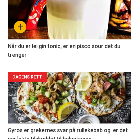
+
Når du er lei gin tonic, er en pisco sour det du
trenger
Forsiden
DAGENS RETT
akkurat
nå
-
2
Gyros er grekernes svar på rullekebab og er det
perfekte tilskuddet til helgekosen