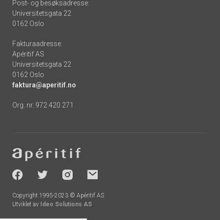
Post- og besøksadresse:
Universitetsgata 22
0162 Oslo
Fakturaadresse:
Apéritif AS
Universitetsgata 22
0162 Oslo
faktura@aperitif.no
Org. nr. 972 420 271
Footer
-
socials
Copyright 1995-2023 © Apéritif AS
Utviklet av
Ideo Solutions AS