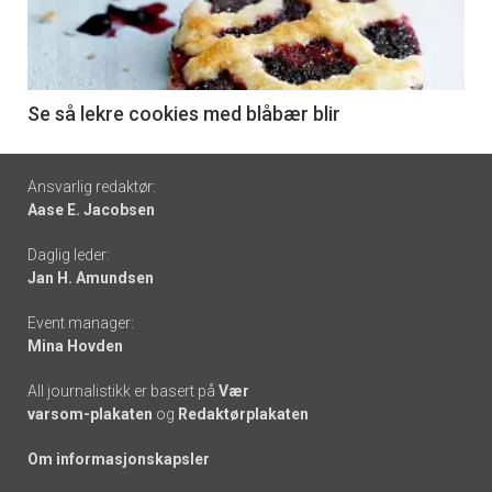
nå
-
6
Se så lekre cookies med blåbær blir
Footer
Ansvarlig redaktør:
Aase E. Jacobsen
-
Daglig leder:
links
Jan H. Amundsen
Event manager:
Mina Hovden
All journalistikk er basert på
Vær
varsom-plakaten
og
Redaktørplakaten
Om informasjonskapsler