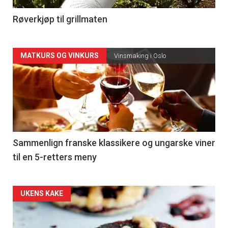
4
Røverkjøp til grillmaten
Forsiden
MATKURS OG VINKURS
Vinsmaking i Oslo
akkurat
nå
-
5
Sammenlign franske klassikere og ungarske viner
til en 5-retters meny
Forsiden
UKENS KAKE
akkurat