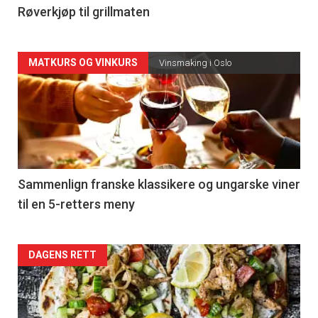
4
Røverkjøp til grillmaten
Forsiden
MATKURS OG VINKURS
Vinsmaking i Oslo
akkurat
nå
-
5
Sammenlign franske klassikere og ungarske viner
til en 5-retters meny
Forsiden
DAGENS RETT
akkurat