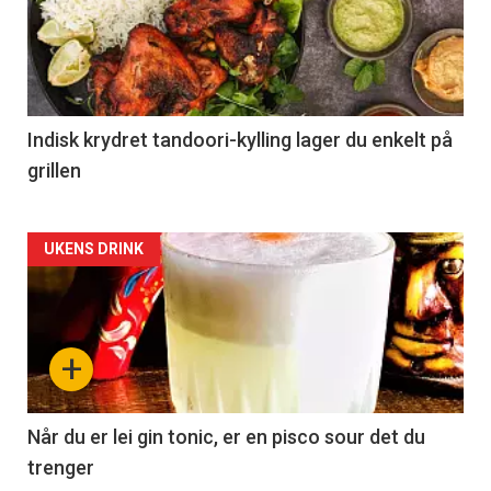
Indisk krydret tandoori-kylling lager du enkelt på
grillen
Forsiden
UKENS DRINK
akkurat
nå
+
-
2
Når du er lei gin tonic, er en pisco sour det du
trenger