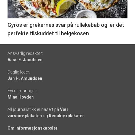
nå
-
6
Gyros er grekernes svar på rullekebab og er det
perfekte tilskuddet til helgekosen
Footer
Ansvarlig redaktør:
Aase E. Jacobsen
-
Daglig leder:
links
Jan H. Amundsen
Event manager:
Mina Hovden
All journalistikk er basert på
Vær
varsom-plakaten
og
Redaktørplakaten
Om informasjonskapsler