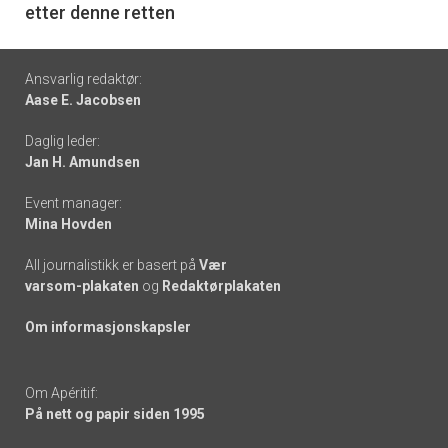
etter denne retten
Footer
Ansvarlig redaktør:
Aase E. Jacobsen
-
Daglig leder:
links
Jan H. Amundsen
Event manager:
Mina Hovden
All journalistikk er basert på
Vær
varsom-plakaten
og
Redaktørplakaten
Om informasjonskapsler
Om Apéritif:
På nett og papir siden 1995