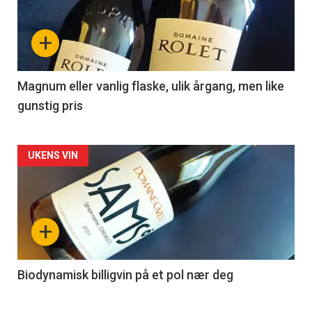
nå
+
-
3
Magnum eller vanlig flaske, ulik årgang, men like
gunstig pris
Forsiden
UKENS VIN
akkurat
nå
+
-
4
Biodynamisk billigvin på et pol nær deg