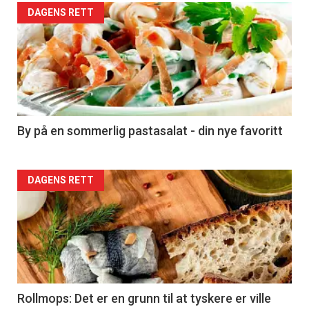
Forsiden
DAGENS RETT
akkurat
nå
-
5
By på en sommerlig pastasalat - din nye favoritt
Forsiden
DAGENS RETT
akkurat
nå
-
6
Rollmops: Det er en grunn til at tyskere er ville