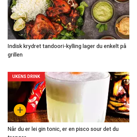
Indisk krydret tandoori-kylling lager du enkelt på
grillen
Forsiden
UKENS DRINK
akkurat
nå
+
-
2
Når du er lei gin tonic, er en pisco sour det du