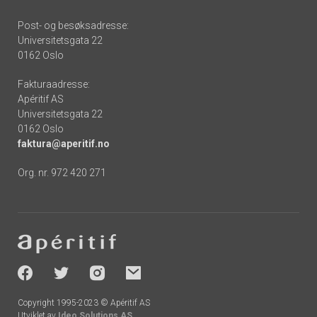
Post- og besøksadresse:
Universitetsgata 22
0162 Oslo
Fakturaadresse:
Apéritif AS
Universitetsgata 22
0162 Oslo
faktura@aperitif.no
Org. nr. 972 420 271
Footer
-
socials
Copyright 1995-2023 © Apéritif AS
Utviklet av
Ideo Solutions AS