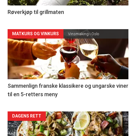
4
Røverkjøp til grillmaten
Forsiden
MATKURS OG VINKURS
Vinsmaking i Oslo
akkurat
nå
-
5
Sammenlign franske klassikere og ungarske viner
til en 5-retters meny
Forsiden
DAGENS RETT
akkurat