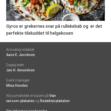
nå
-
6
Gyros er grekernes svar på rullekebab og er det
perfekte tilskuddet til helgekosen
Footer
Ansvarlig redaktør:
Aase E. Jacobsen
-
Daglig leder:
links
Jan H. Amundsen
Event manager:
Mina Hovden
All journalistikk er basert på
Vær
varsom-plakaten
og
Redaktørplakaten