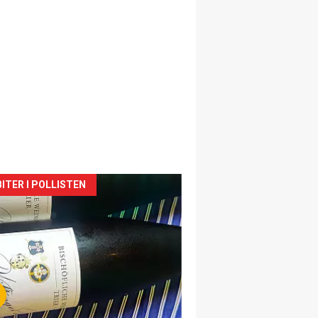
siden
ITER I POLLISTEN
urat