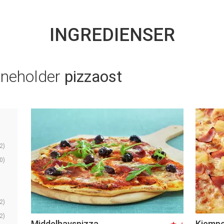
INGREDIENSER
nneholder
pizzaost
2)
0)
2)
2)
Middelhavspizza
Kjempe