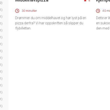
4
2)
1)
30 minutter
40 mi
1)
Drømmer du om middelhavet og hør lyst på en
Dette er l
pizza derfra? Vi har oppskriften så slipper du
en sukses
1)
flybilletten.
den med 
1)
1)
1)
1)
1)
1)
1)
1)
1)
1)
1)
1)