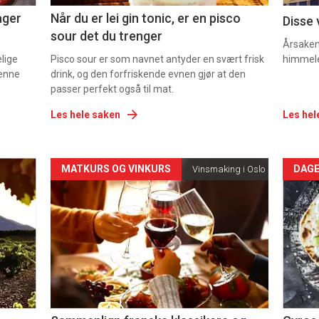
ager
Når du er lei gin tonic, er en pisco
Disse 
sour det du trenger
Årsaken 
elige
Pisco sour er som navnet antyder en svært frisk
himmel
denne
drink, og den forfriskende evnen gjør at den
passer perfekt også til mat.
Les hele saken
Les hel
Forsiden
For
MATKURS OG VINKURS
DAGE
Vinsmaking i Oslo
akkurat
akk
nå
nå
-
-
5
6