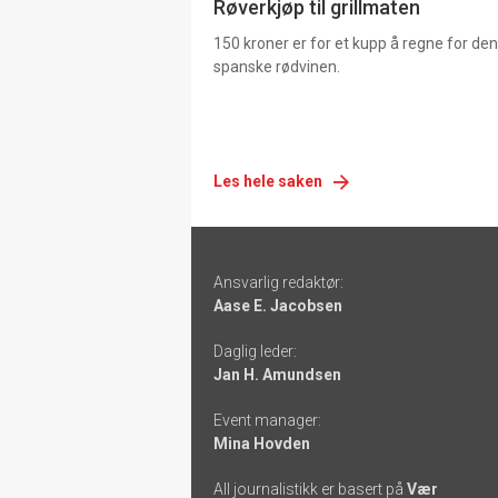
Røverkjøp til grillmaten
150 kroner er for et kupp å regne for de
spanske rødvinen.
Les hele saken
Footer
Ansvarlig redaktør:
-
Aase E. Jacobsen
links
Daglig leder:
Jan H. Amundsen
Event manager:
Mina Hovden
All journalistikk er basert på
Vær