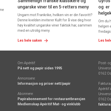
Sammenlign franske klassikere og
Gyros 
ungarske viner til en 5-retters meny
og er 
nne
helge
Ungarn mot Frankrike, hvilken vin er din favoritt?
Denne kvelden inviterer Kullt for å vise deg hvor
Om du ha
høy kvalitet ungarske viner faktisk har, sammen
helgen e
med en utrolig meny.
fredags
Les hele saken
Les hel
Om Apéritif:
Post- o
På nett og papir siden 1995
Universi
0162 Os
Annonsere:
Informasjon og priser nett/papir
Faktura
Apéritif
Abonnere:
Universi
Papirabonnement for restaurantbransjen
0162 Os
Medlemskap Apéritif Mat- og vinklubb
faktura