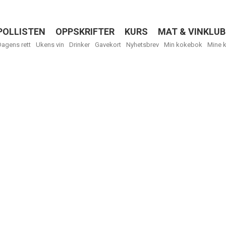
POLLISTEN
OPPSKRIFTER
KURS
MAT & VINKLUB
Menu
Dagens rett
Ukens vin
Drinker
Gavekort
Nyhetsbrev
Min kokebok
Mine 