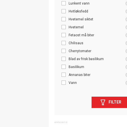
Lunkent vann
(
Hvitløksfedd
(
Hvetemel siktet
(
Hvetemel
(
Fetaost må biter
(
Chilisaus
(
Cherrytomater
(
Blad av frisk basilikum
(
Basilikum
(
Annanas biter
(
Vann
(
FILTER