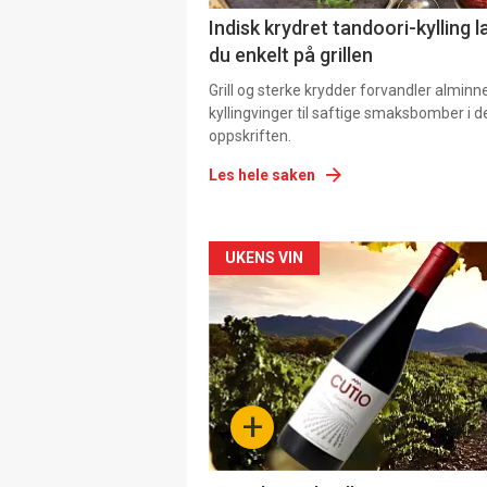
Indisk krydret tandoori-kylling l
du enkelt på grillen
Grill og sterke krydder forvandler alminn
kyllingvinger til saftige smaksbomber i 
oppskriften.
Les hele saken
Forsiden
UKENS VIN
akkurat
nå
-
+
4