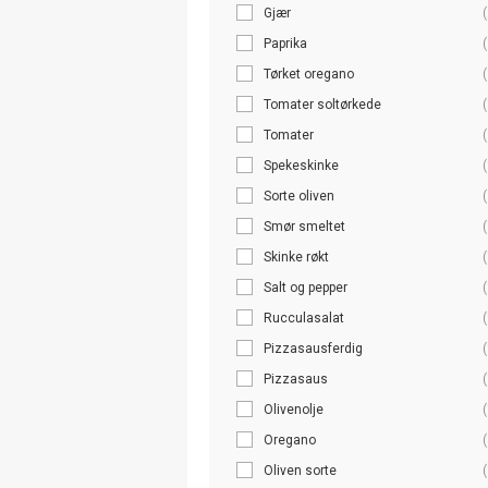
Gjær
(
Paprika
(
Tørket oregano
(
Tomater soltørkede
(
Tomater
(
Spekeskinke
(
Sorte oliven
(
Smør smeltet
(
Skinke røkt
(
Salt og pepper
(
Rucculasalat
(
Pizzasausferdig
(
Pizzasaus
(
Olivenolje
(
Oregano
(
Oliven sorte
(