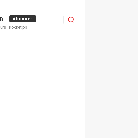
Logg
B
Abonner
kurs
Kokketips
inn