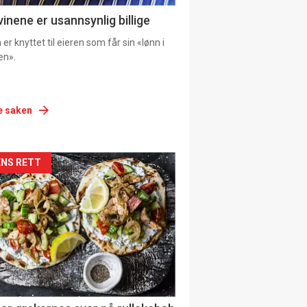
vinene er usannsynlig billige
er knyttet til eieren som får sin «lønn i
en».
e saken
siden
NS RETT
urat