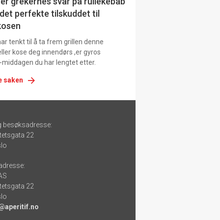
er grekernes svar på rullekebab
det perfekte tilskuddet til
kosen
r tenkt til å ta frem grillen denne
ller kose deg innendørs ,er gyros
-middagen du har lengtet etter.
e saken
g besøksadresse:
tetsgata 22
lo
adresse:
 AS
tetsgata 22
lo
@aperitif.no