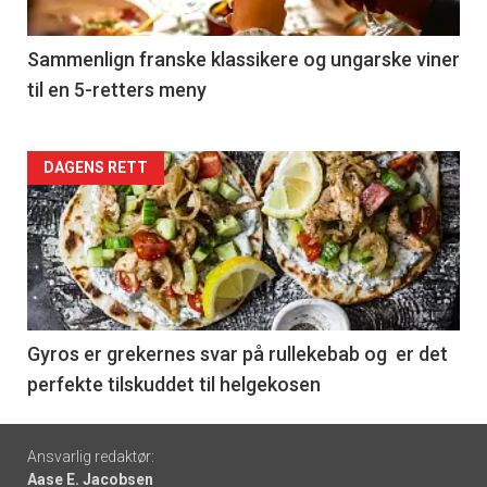
-
5
Sammenlign franske klassikere og ungarske viner
til en 5-retters meny
Forsiden
DAGENS RETT
akkurat
nå
-
6
Gyros er grekernes svar på rullekebab og er det
perfekte tilskuddet til helgekosen
Footer
Ansvarlig redaktør:
Aase E. Jacobsen