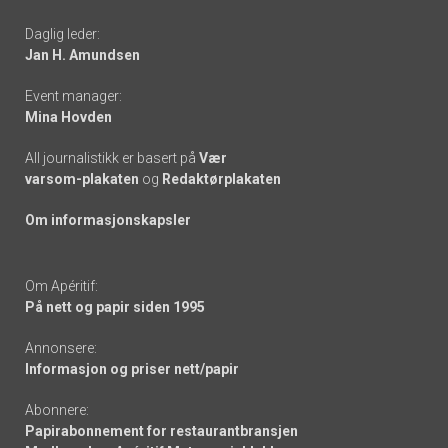
-
Daglig leder:
links
Jan H. Amundsen
Event manager:
Mina Hovden
All journalistikk er basert på
Vær
varsom-plakaten
og
Redaktørplakaten
Om informasjonskapsler
Om Apéritif:
På nett og papir siden 1995
Annonsere:
Informasjon og priser nett/papir
Abonnere:
Papirabonnement for restaurantbransjen