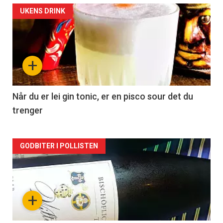
Forsiden
UKENS DRINK
akkurat
nå
+
-
2
Når du er lei gin tonic, er en pisco sour det du
trenger
Forsiden
GODBITER I POLLISTEN
akkurat
nå
+
-