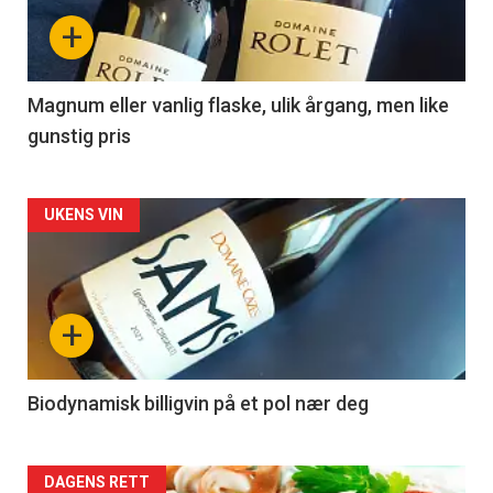
nå
+
-
3
Magnum eller vanlig flaske, ulik årgang, men like
gunstig pris
Forsiden
UKENS VIN
akkurat
nå
+
-
4
Biodynamisk billigvin på et pol nær deg
Forsiden
DAGENS RETT