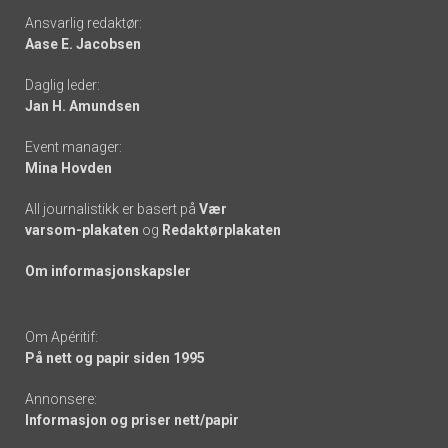
Footer
Ansvarlig redaktør:
Aase E. Jacobsen
-
Daglig leder:
links
Jan H. Amundsen
Event manager:
Mina Hovden
All journalistikk er basert på
Vær
varsom-plakaten
og
Redaktørplakaten
Om informasjonskapsler
Om Apéritif:
På nett og papir siden 1995
Annonsere:
Informasjon og priser nett/papir