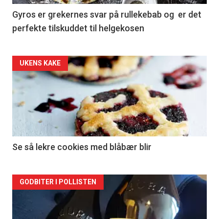
Gyros er grekernes svar på rullekebab og er det
perfekte tilskuddet til helgekosen
Forsiden
UKENS KAKE
akkurat
nå
-
2
Se så lekre cookies med blåbær blir
Forsiden
GODBITER I POLLISTEN
akkurat