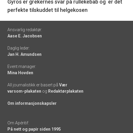
6
Gyros er grekernes svar på rullekebab og er det
perfekte tilskuddet til helgekosen
Footer
Ansvarlig redaktør:
Aase E. Jacobsen
-
Daglig leder:
links
Jan H. Amundsen
Event manager:
Mina Hovden
All journalistikk er basert på
Vær
varsom-plakaten
og
Redaktørplakaten
Om informasjonskapsler
Om Apéritif:
På nett og papir siden 1995