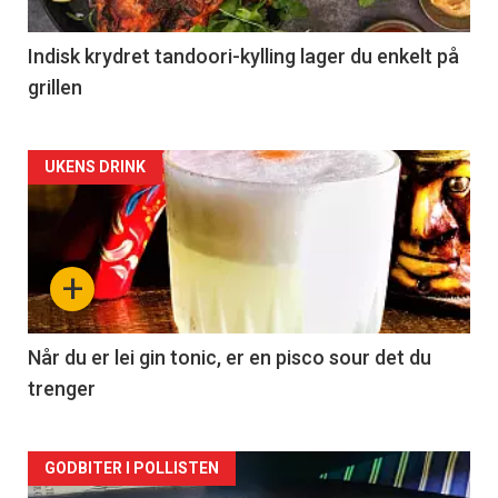
Indisk krydret tandoori-kylling lager du enkelt på
grillen
Forsiden
UKENS DRINK
akkurat
nå
+
-
2
Når du er lei gin tonic, er en pisco sour det du
trenger
Forsiden
GODBITER I POLLISTEN