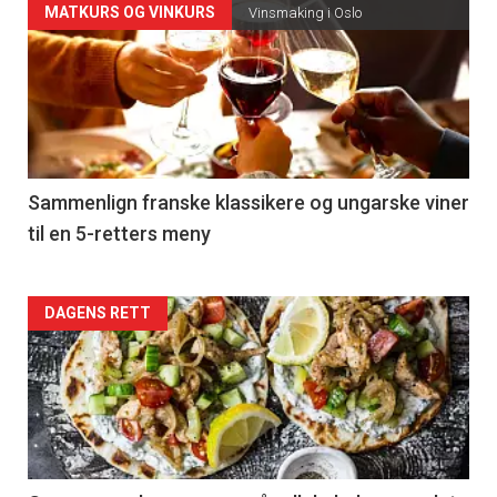
Forsiden
MATKURS OG VINKURS
Vinsmaking i Oslo
akkurat
nå
-
5
Sammenlign franske klassikere og ungarske viner
til en 5-retters meny
Forsiden
DAGENS RETT
akkurat
nå
-