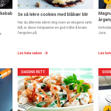
2
3
lekebab
Magnum
Se så lekre cookies med blåbær blir
årgang
Har du allerede sikret deg noen av skogens søte
blå, er disse minipaiene en god måte å bruke
Innhold
fangsten på.
Jura.
e
Les hele saken
Les hel
Forsiden
For
DAGENS RETT
GODB
akkurat
akk
nå
nå
-
-
+