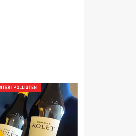
siden
ITER I POLLISTEN
urat