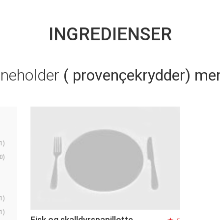
INGREDIENSER
nneholder
( provençekrydder) men
1)
0)
1)
1)
Fisk og skalldyrspapillotte