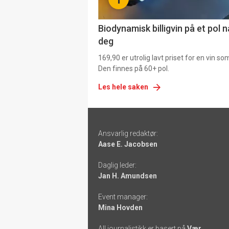
4
Biodynamisk billigvin på et pol 
deg
169,90 er utrolig lavt priset for en vin s
Den finnes på 60+ pol.
Les hele saken
Footer
Ansvarlig redaktør:
-
Aase E. Jacobsen
links
Daglig leder:
Jan H. Amundsen
Event manager:
Mina Hovden
All journalistikk er basert på
Vær