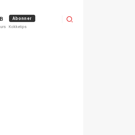
Logg
B
Abonner
kurs
Kokketips
inn