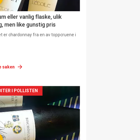
 eller vanlig flaske, ulik
, men like gunstig pris
et er chardonnay fra en av toppcruene i
e saken
siden
ITER I POLLISTEN
urat