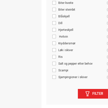
Biter kveite
(
Biter steinbit
(
Blåskjell
(
Dill
(
Hjerteskjell
(
Hvitvin
(
Kryddersmør
(
Løk i skiver
(
Ris
(
Salt og pepper etter behov
(
Scampi
(
Sjampingioner i skiver
(
FILTER