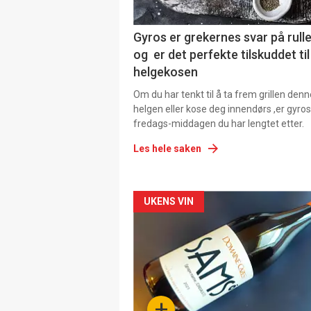
Gyros er grekernes svar på rul
og er det perfekte tilskuddet til
helgekosen
Om du har tenkt til å ta frem grillen denn
helgen eller kose deg innendørs ,er gyros
fredags-middagen du har lengtet etter.
Les hele saken
Forsiden
UKENS VIN
akkurat
nå
-
+