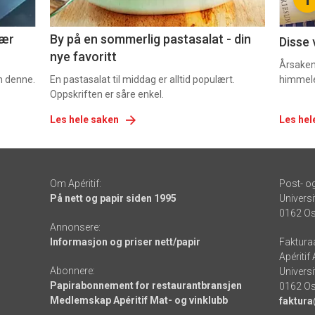
5
6
nær
By på en sommerlig pastasalat - din
Disse 
nye favoritt
Årsaken 
om denne.
En pastasalat til middag er alltid populært.
himmel
Oppskriften er såre enkel.
Les hele saken
Les hel
Om Apéritif:
Post- o
På nett og papir siden 1995
Universi
0162 Os
Annonsere:
Informasjon og priser nett/papir
Faktura
Apéritif
Abonnere:
Universi
Papirabonnement for restaurantbransjen
0162 Os
Medlemskap Apéritif Mat- og vinklubb
faktura