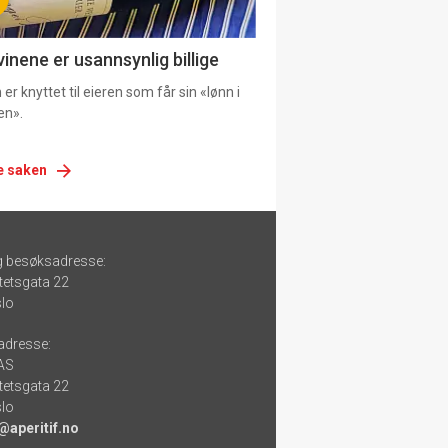
vinene er usannsynlig billige
er knyttet til eieren som får sin «lønn i
en».
e saken
g besøksadresse:
tetsgata 22
lo
adresse:
 AS
tetsgata 22
lo
@aperitif.no