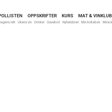
POLLISTEN
OPPSKRIFTER
KURS
MAT & VINKLUB
Menu
Dagens rett
Ukens vin
Drinker
Gavekort
Nyhetsbrev
Min kokebok
Mine 