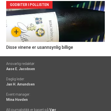
Forsiden
GODBITER I POLLISTEN
akkurat
nå
+
-
6
Disse vinene er usannsynlig billige
Footer
Ansvarlig redaktør:
Aase E. Jacobsen
-
Daglig leder:
links
Jan H. Amundsen
Event manager:
Mina Hovden
All journalistikk er basert på
Vær