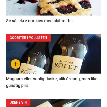
nå
-
2
Se så lekre cookies med blåbær blir
Forsiden
GODBITER I POLLISTEN
akkurat
nå
+
-
3
Magnum eller vanlig flaske, ulik årgang, men like
gunstig pris
Forsiden
UKENS VIN