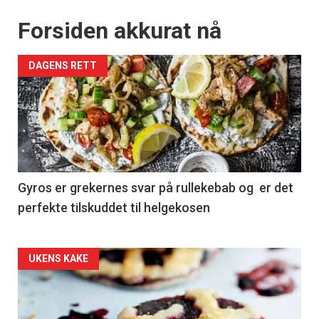
Forsiden akkurat nå
DAGENS RETT
Gyros er grekernes svar på rullekebab og er det
perfekte tilskuddet til helgekosen
Forsiden
UKENS KAKE
akkurat