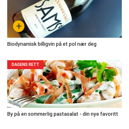
akkurat
nå
+
-
4
Biodynamisk billigvin på et pol nær deg
Forsiden
DAGENS RETT
akkurat
nå
-
5
By på en sommerlig pastasalat - din nye favoritt