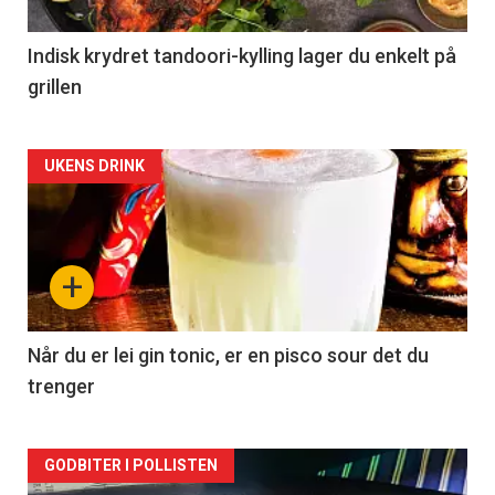
Indisk krydret tandoori-kylling lager du enkelt på
grillen
Forsiden
UKENS DRINK
akkurat
nå
+
-
2
Når du er lei gin tonic, er en pisco sour det du
trenger
Forsiden
GODBITER I POLLISTEN