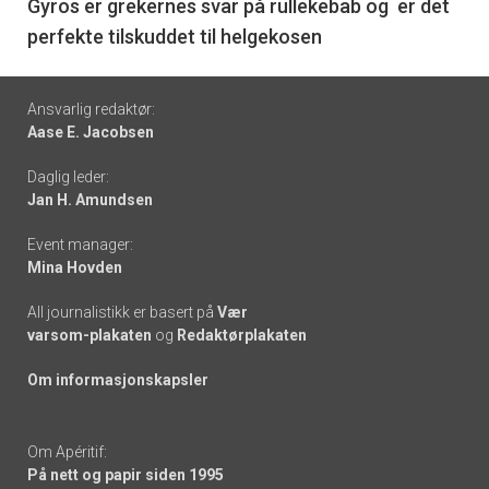
6
Gyros er grekernes svar på rullekebab og er det
perfekte tilskuddet til helgekosen
Footer
Ansvarlig redaktør:
Aase E. Jacobsen
-
Daglig leder:
links
Jan H. Amundsen
Event manager:
Mina Hovden
All journalistikk er basert på
Vær
varsom-plakaten
og
Redaktørplakaten
Om informasjonskapsler
Om Apéritif:
På nett og papir siden 1995