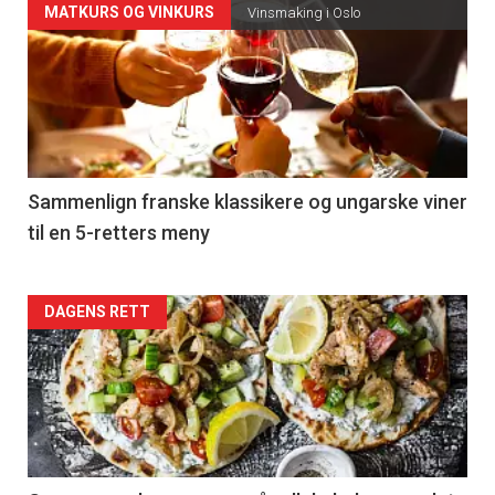
Forsiden
MATKURS OG VINKURS
Vinsmaking i Oslo
akkurat
nå
-
5
Sammenlign franske klassikere og ungarske viner
til en 5-retters meny
Forsiden
DAGENS RETT
akkurat
nå
-