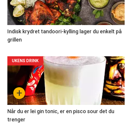
Indisk krydret tandoori-kylling lager du enkelt på
grillen
Forsiden
UKENS DRINK
akkurat
nå
+
-
2
Når du er lei gin tonic, er en pisco sour det du
trenger