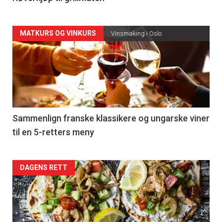
Forsiden
MATKURS OG VINKURS
Vinsmaking i Oslo
akkurat
nå
-
5
Sammenlign franske klassikere og ungarske viner
til en 5-retters meny
Forsiden
DAGENS RETT
akkurat
nå