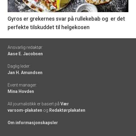
-
6
Gyros er grekernes svar på rullekebab og er det
perfekte tilskuddet til helgekosen
Footer
Ansvarlig redaktør:
Aase E. Jacobsen
-
Daglig leder:
links
Jan H. Amundsen
Event manager:
Mina Hovden
All journalistikk er basert på
Vær
varsom-plakaten
og
Redaktørplakaten
Om informasjonskapsler