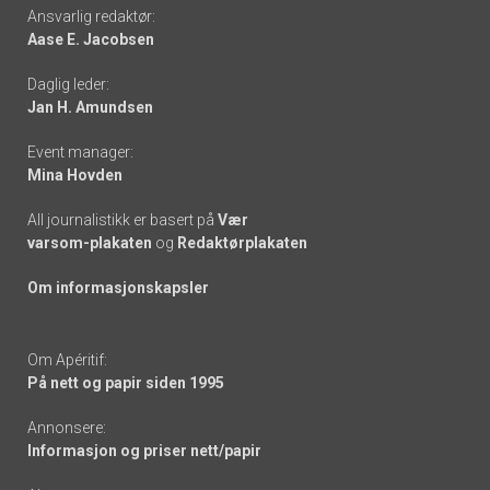
Footer
Ansvarlig redaktør:
Aase E. Jacobsen
-
Daglig leder:
links
Jan H. Amundsen
Event manager:
Mina Hovden
All journalistikk er basert på
Vær
varsom-plakaten
og
Redaktørplakaten
Om informasjonskapsler
Om Apéritif:
På nett og papir siden 1995
Annonsere:
Informasjon og priser nett/papir