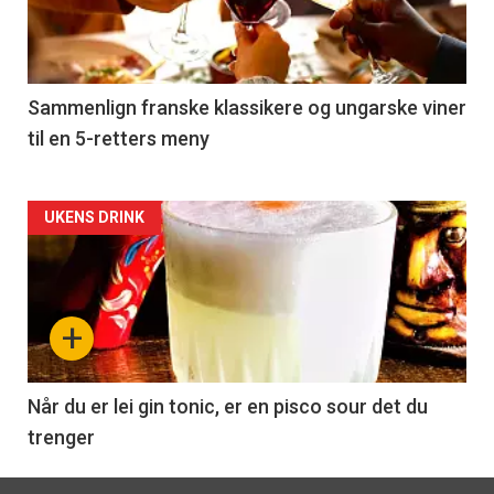
nå
-
5
Sammenlign franske klassikere og ungarske viner
til en 5-retters meny
Forsiden
UKENS DRINK
akkurat
nå
+
-
6
Når du er lei gin tonic, er en pisco sour det du
trenger