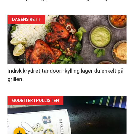
Forsiden
DAGENS RETT
akkurat
nå
-
2
Indisk krydret tandoori-kylling lager du enkelt på
grillen
Forsiden
GODBITER I POLLISTEN
akkurat
nå
+