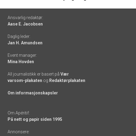
Footer
Ansvarlig redaktør:
Aase E. Jacobsen
-
Daglig leder:
links
Jan H. Amundsen
Event manager:
Mina Hovden
All journalistikk er basert på
Vær
varsom-plakaten
og
Redaktørplakaten
Om informasjonskapsler
Om Apéritif:
På nett og papir siden 1995
Annonsere: