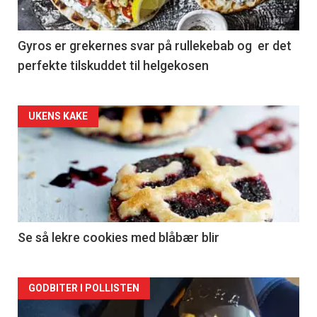
Gyros er grekernes svar på rullekebab og er det
perfekte tilskuddet til helgekosen
Forsiden
UKENS KAKE
akkurat
nå
-
2
Se så lekre cookies med blåbær blir
Forsiden
GODBITER I POLLISTEN