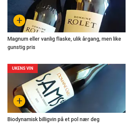
akkurat
nå
+
-
3
Magnum eller vanlig flaske, ulik årgang, men like
gunstig pris
Forsiden
UKENS VIN
akkurat
nå
+
-
4
Biodynamisk billigvin på et pol nær deg