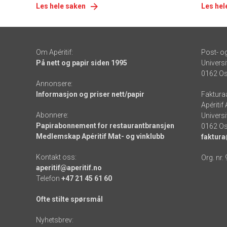
Les hele saken
Les hel
Om Apéritif:
Post- o
På nett og papir siden 1995
Universi
0162 Os
Annonsere:
Informasjon og priser nett/papir
Faktura
Apéritif
Abonnere:
Universi
Papirabonnement for restaurantbransjen
0162 Os
Medlemskap Apéritif Mat- og vinklubb
faktura
Kontakt oss:
Org. nr.
aperitif@aperitif.no
Telefon
+47 21 45 61 60
Ofte stilte spørsmål
Nyhetsbrev: