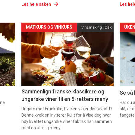
Les hele saken
Les hel
Forsiden
For
MATKURS OG VINKURS
UKEN
Vinsmaking i Oslo
akkurat
akk
nå
nå
-
-
5
6
Sammenlign franske klassikere og
Se så 
ungarske viner til en 5-retters meny
nne
Har du 
Ungarn mot Frankrike, hvilken vin er din favoritt?
blå, er
Denne kvelden inviterer Kullt for å vise deg hvor
fangste
høy kvalitet ungarske viner faktisk har, sammen
med en utrolig meny.