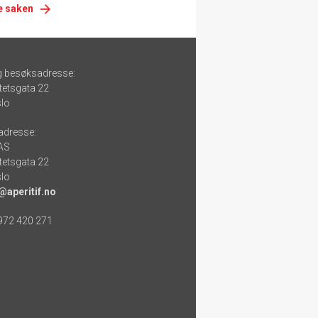
e saken
g besøksadresse:
tetsgata 22
lo
adresse:
 AS
tetsgata 22
lo
@aperitif.no
 972 420 271