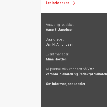
Les hele saken
Footer
Ansvarlig redaktør:
-
Aase E. Jacobsen
links
Daglig leder:
Jan H. Amundsen
Event manager:
Mina Hovden
All journalistikk er basert på
Vær
varsom-plakaten
og
Redaktørplakaten
Om informasjonskapsler