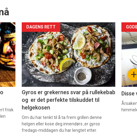
nå
Forsiden
For
DAGENS RETT
GODB
akkurat
akk
nå
nå
-
-
+
2
3
co
Gyros er grekernes svar på rullekebab
Disse 
og er det perfekte tilskuddet til
Årsaken 
helgekosen
t frisk
himmel
den
Om du har tenkt til å ta frem grillen denne
helgen eller kose deg innendørs ,er gyros
fredags-middagen du har lengtet etter.