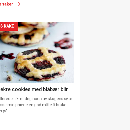
e saken
siden
S KAKE
urat
lekre cookies med blåbær blir
allerede sikret deg noen av skogens søte
 disse minipaiene en god måte å bruke
n på.