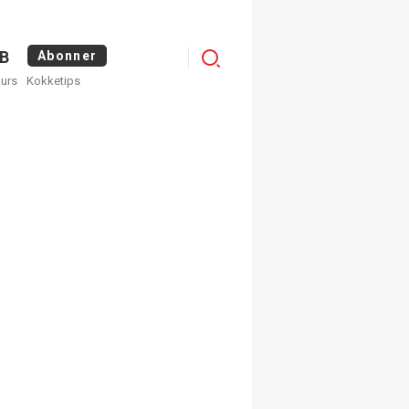
Logg
B
Abonner
kurs
Kokketips
inn