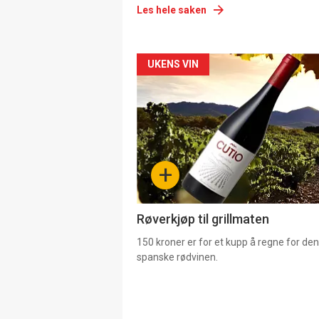
Les hele saken
Forsiden
UKENS VIN
akkurat
nå
-
+
4
Røverkjøp til grillmaten
150 kroner er for et kupp å regne for de
spanske rødvinen.