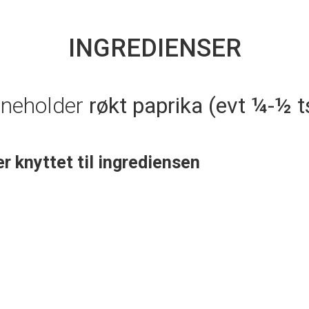
INGREDIENSER
nneholder
røkt paprika (evt ¼-½ ts
er knyttet til ingrediensen