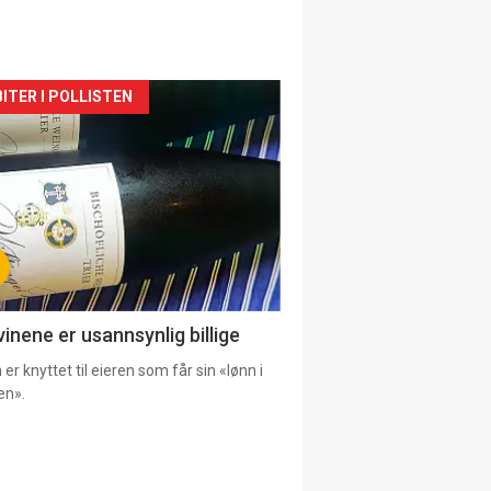
siden
ITER I POLLISTEN
urat
vinene er usannsynlig billige
er knyttet til eieren som får sin «lønn i
en».