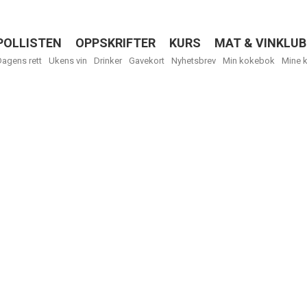
POLLISTEN
OPPSKRIFTER
KURS
MAT & VINKLUB
Menu
Dagens rett
Ukens vin
Drinker
Gavekort
Nyhetsbrev
Min kokebok
Mine 