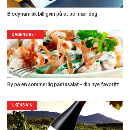
-
4
Biodynamisk billigvin på et pol nær deg
Forsiden
DAGENS RETT
akkurat
nå
-
5
By på en sommerlig pastasalat - din nye favoritt
Forsiden
UKENS VIN
akkurat