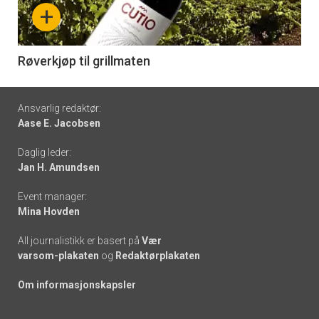
nå
+
-
6
Røverkjøp til grillmaten
Footer
Ansvarlig redaktør:
Aase E. Jacobsen
-
Daglig leder:
links
Jan H. Amundsen
Event manager:
Mina Hovden
All journalistikk er basert på
Vær
varsom-plakaten
og
Redaktørplakaten
Om informasjonskapsler