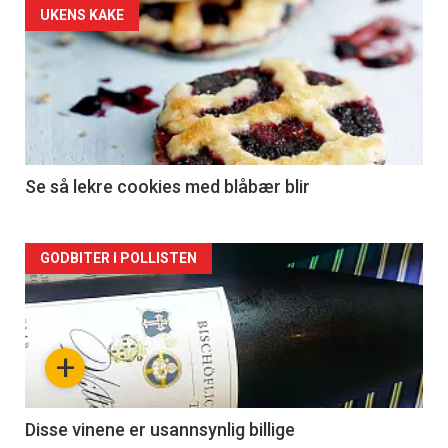
UKENS KAKE
Se så lekre cookies med blåbær blir
Forsiden
GODBITER I POLLISTEN
akkurat
nå
+
-
2
Disse vinene er usannsynlig billige