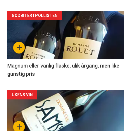
Forsiden
GODBITER I POLLISTEN
akkurat
nå
+
-
3
Magnum eller vanlig flaske, ulik årgang, men like
gunstig pris
Forsiden
UKENS VIN
akkurat
nå
+