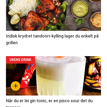
Indisk krydret tandoori-kylling lager du enkelt på
grillen
Forsiden
UKENS DRINK
akkurat
nå
+
-
2
Når du er lei gin tonic, er en pisco sour det du