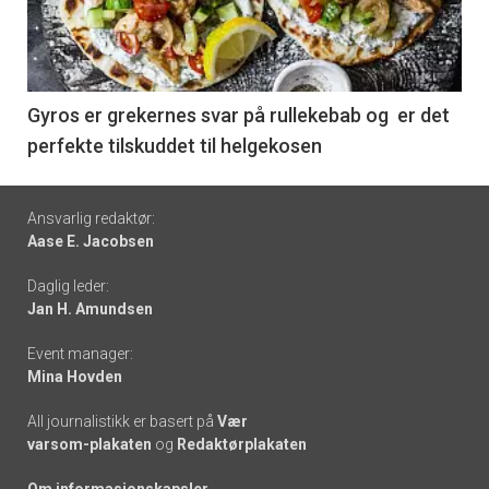
nå
-
6
Gyros er grekernes svar på rullekebab og er det
perfekte tilskuddet til helgekosen
Footer
Ansvarlig redaktør:
Aase E. Jacobsen
-
Daglig leder:
links
Jan H. Amundsen
Event manager:
Mina Hovden
All journalistikk er basert på
Vær
varsom-plakaten
og
Redaktørplakaten