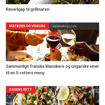
4
Røverkjøp til grillmaten
Forsiden
MATKURS OG VINKURS
Vinsmaking i Oslo
akkurat
nå
-
5
Sammenlign franske klassikere og ungarske viner
til en 5-retters meny
Forsiden
DAGENS RETT
akkurat