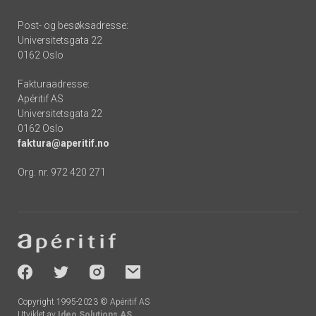
Post- og besøksadresse:
Universitetsgata 22
0162 Oslo
Fakturaadresse:
Apéritif AS
Universitetsgata 22
0162 Oslo
faktura@aperitif.no
Org. nr. 972 420 271
Footer
-
socials
Copyright 1995-2023 © Apéritif AS
Utviklet av
Ideo Solutions AS