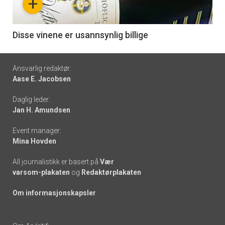
+
-
6
Disse vinene er usannsynlig billige
Footer
Ansvarlig redaktør:
Aase E. Jacobsen
-
Daglig leder:
links
Jan H. Amundsen
Event manager:
Mina Hovden
All journalistikk er basert på
Vær
varsom-plakaten
og
Redaktørplakaten
Om informasjonskapsler