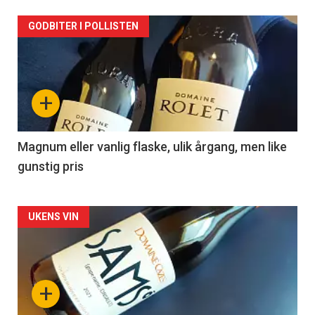
Forsiden
GODBITER I POLLISTEN
akkurat
nå
+
-
3
Magnum eller vanlig flaske, ulik årgang, men like
gunstig pris
Forsiden
UKENS VIN
akkurat
nå
+
-