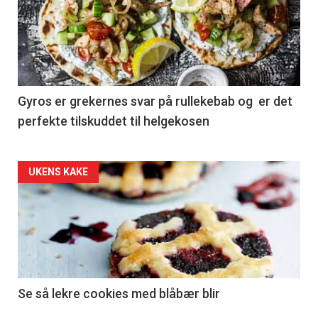
Gyros er grekernes svar på rullekebab og er det
perfekte tilskuddet til helgekosen
Forsiden
UKENS KAKE
akkurat
nå
-
2
Se så lekre cookies med blåbær blir