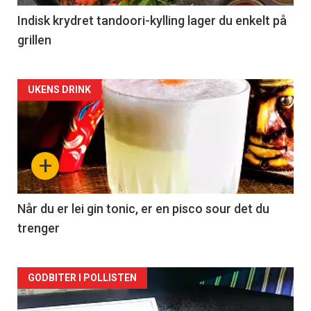
Indisk krydret tandoori-kylling lager du enkelt på
grillen
Forsiden
UKENS DRINK
akkurat
nå
+
-
2
Når du er lei gin tonic, er en pisco sour det du
trenger
Forsiden
GODBITER I POLLISTEN
akkurat