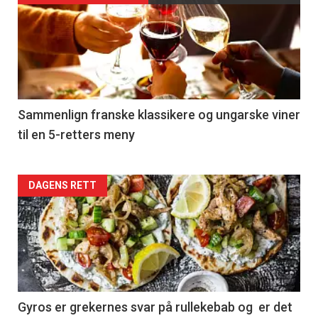
akkurat
nå
-
5
Sammenlign franske klassikere og ungarske viner
til en 5-retters meny
Forsiden
DAGENS RETT
akkurat
nå
-
6
Gyros er grekernes svar på rullekebab og er det