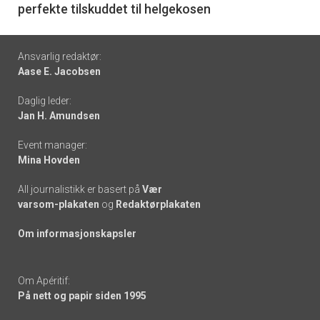
perfekte tilskuddet til helgekosen
Footer
Ansvarlig redaktør:
Aase E. Jacobsen
-
Daglig leder:
links
Jan H. Amundsen
Event manager:
Mina Hovden
All journalistikk er basert på
Vær
varsom-plakaten
og
Redaktørplakaten
Om informasjonskapsler
Om Apéritif:
På nett og papir siden 1995