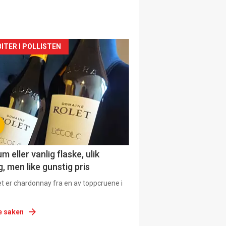
siden
ITER I POLLISTEN
urat
 eller vanlig flaske, ulik
, men like gunstig pris
et er chardonnay fra en av toppcruene i
e saken