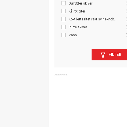
Gulrøtter skiver
(
Kålrot biter
(
Kokt lettsaltet røkt svineknok...
(
Purre skiver
(
Vann
(
FILTER