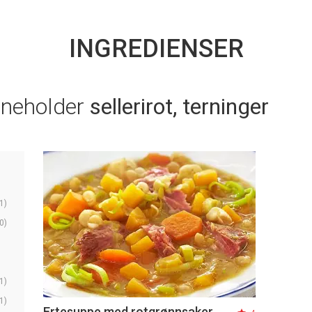
INGREDIENSER
nneholder
sellerirot, terninger
1)
0)
1)
1)
Ertesuppe med rotgrønnsaker