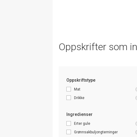
Oppskrifter som i
Oppskriftstype
Mat
(
Drikke
(
Ingredienser
Erter gule
(
Grønnsakbuljongterninger
(