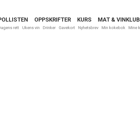
POLLISTEN
OPPSKRIFTER
KURS
MAT & VINKLUB
Menu
Dagens rett
Ukens vin
Drinker
Gavekort
Nyhetsbrev
Min kokebok
Mine 