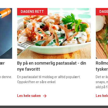
Forsiden
For
DAGENS RETT
DAGE
akkurat
akk
nå
nå
-
-
5
6
nær
By på en sommerlig pastasalat - din
Rollmo
nye favoritt
tysker
om denne.
En pastasalat til middag er alltid populært.
Det er 
Oppskriften er såre enkel.
snaps, 
sild på 
Les hele saken
Les hel