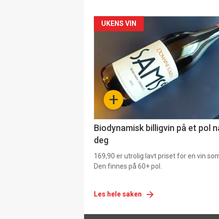
Forsiden
UKENS VIN
akkurat
nå
-
+
4
Biodynamisk billigvin på et pol 
deg
169,90 er utrolig lavt priset for en vin s
Den finnes på 60+ pol.
Les hele saken