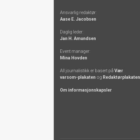
Footer
Ansvarlig redaktør:
-
Aase E. Jacobsen
links
Daglig leder:
Jan H. Amundsen
Event manager:
Mina Hovden
All journalistikk er basert på
Vær
varsom-plakaten
og
Redaktørplakaten
Om informasjonskapsler