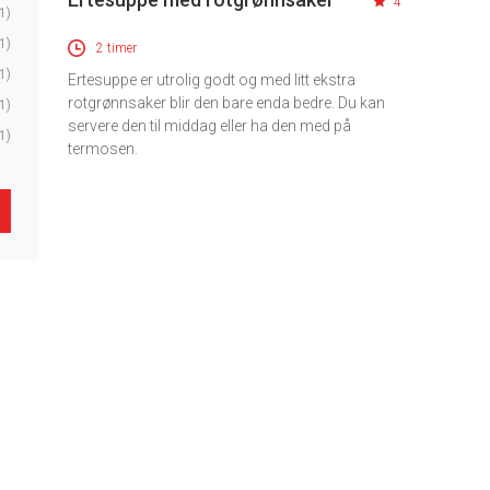
4
1)
1)
2 timer
1)
Ertesuppe er utrolig godt og med litt ekstra
rotgrønnsaker blir den bare enda bedre. Du kan
1)
servere den til middag eller ha den med på
1)
termosen.