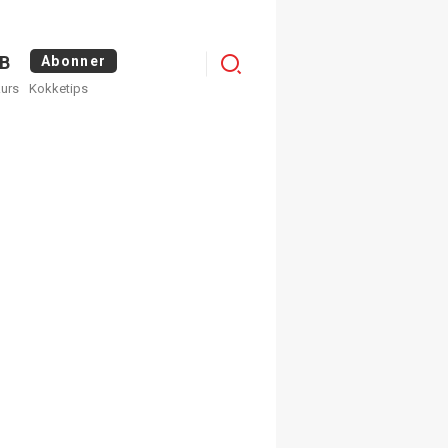
Logg
B
Abonner
kurs
Kokketips
inn