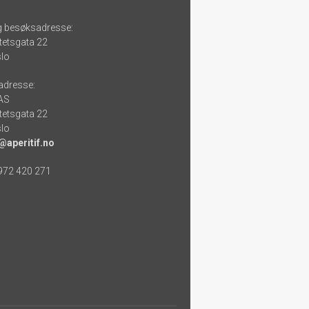
g besøksadresse:
tetsgata 22
lo
adresse:
 AS
tetsgata 22
lo
@aperitif.no
 972 420 271