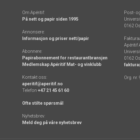
Om Apéritif:
Post- o
På nett og papir siden 1995
Universi
0162 Os
Annonsere:
Informasjon og priser nett/papir
Faktura
Apéritif
Abonnere:
Universi
Papirabonnement for restaurantbransjen
0162 Os
Medlemskap Apéritif Mat- og vinklubb
faktura
Kontakt oss:
Org. nr.
aperitif@aperitif.no
Telefon
+47 21 45 61 60
Ofte stilte spørsmål
Nyhetsbrev:
Meld deg på våre nyhetsbrev