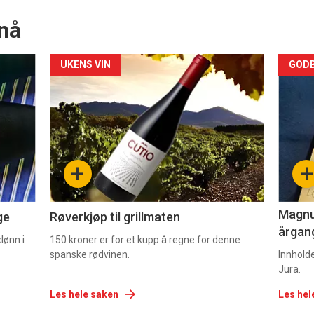
nå
Forsiden
For
UKENS VIN
GODB
akkurat
akk
nå
nå
-
-
+
+
2
3
Magnum
ge
Røverkjøp til grillmaten
årgang
lønn i
150 kroner er for et kupp å regne for denne
spanske rødvinen.
Innhold
Jura.
Les hele saken
Les hel