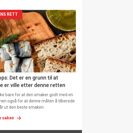
siden
NS RETT
urat
ps: Det er en grunn til at
e er ville etter denne retten
ikke bare for at den smaker godt med en
men også for at denne måten å tilberede
får ut den beste smaken.
e saken