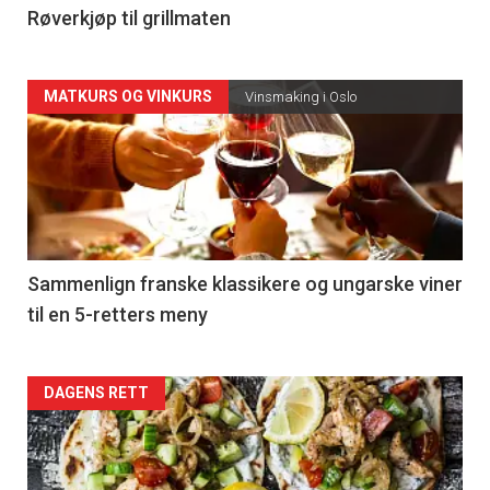
4
Røverkjøp til grillmaten
Forsiden
MATKURS OG VINKURS
Vinsmaking i Oslo
akkurat
nå
-
5
Sammenlign franske klassikere og ungarske viner
til en 5-retters meny
Forsiden
DAGENS RETT
akkurat