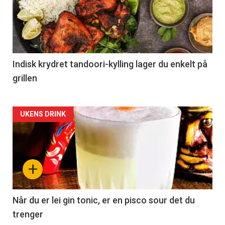
Indisk krydret tandoori-kylling lager du enkelt på
grillen
Forsiden
UKENS DRINK
akkurat
nå
+
-
2
Når du er lei gin tonic, er en pisco sour det du
trenger