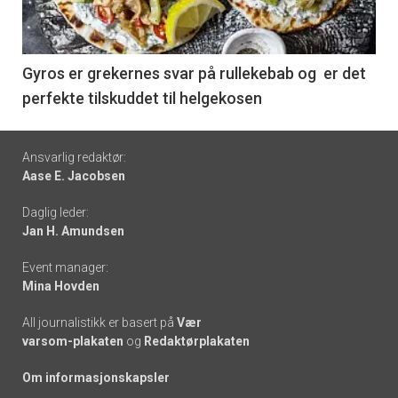
nå
-
6
Gyros er grekernes svar på rullekebab og er det
perfekte tilskuddet til helgekosen
Footer
Ansvarlig redaktør:
Aase E. Jacobsen
-
Daglig leder:
links
Jan H. Amundsen
Event manager:
Mina Hovden
All journalistikk er basert på
Vær
varsom-plakaten
og
Redaktørplakaten
Om informasjonskapsler