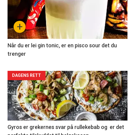
+
Når du er lei gin tonic, er en pisco sour det du
trenger
Forsiden
DAGENS RETT
akkurat
nå
-
2
Gyros er grekernes svar på rullekebab og er det