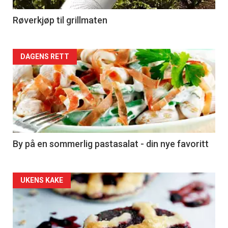
4
Røverkjøp til grillmaten
Forsiden
DAGENS RETT
akkurat
nå
-
5
By på en sommerlig pastasalat - din nye favoritt
Forsiden
UKENS KAKE
akkurat
nå