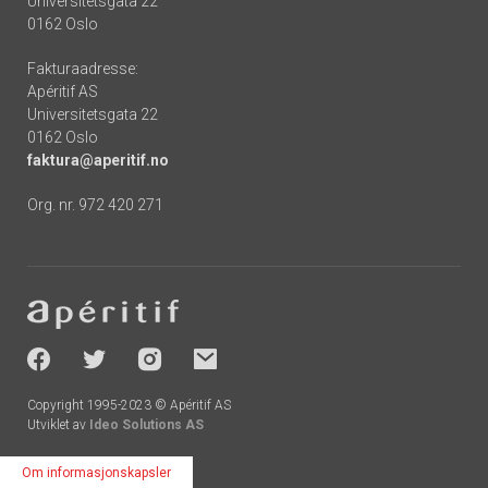
Universitetsgata 22
0162 Oslo
Fakturaadresse:
Apéritif AS
Universitetsgata 22
0162 Oslo
faktura@aperitif.no
Org. nr. 972 420 271
Footer
-
socials
Copyright 1995-2023 © Apéritif AS
Utviklet av
Ideo Solutions AS
Om informasjonskapsler