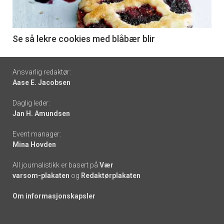
-
6
Se så lekre cookies med blåbær blir
Footer
Ansvarlig redaktør:
Aase E. Jacobsen
-
Daglig leder:
links
Jan H. Amundsen
Event manager:
Mina Hovden
All journalistikk er basert på
Vær
varsom-plakaten
og
Redaktørplakaten
Om informasjonskapsler