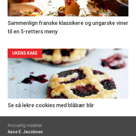
-
5
Sammenlign franske klassikere og ungarske viner
til en 5-retters meny
Forsiden
UKENS KAKE
akkurat
nå
-
6
Se så lekre cookies med blåbær blir
Footer
Ansvarlig redaktør:
Aase E. Jacobsen
-