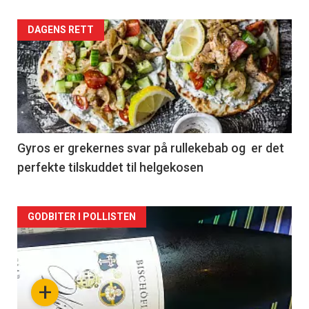
Forsiden
DAGENS RETT
akkurat
nå
-
2
Gyros er grekernes svar på rullekebab og er det
perfekte tilskuddet til helgekosen
Forsiden
GODBITER I POLLISTEN
akkurat
nå
+
-