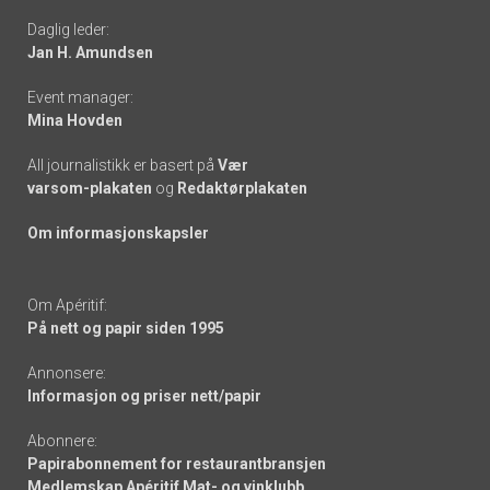
Daglig leder:
links
Jan H. Amundsen
Event manager:
Mina Hovden
All journalistikk er basert på
Vær
varsom-plakaten
og
Redaktørplakaten
Om informasjonskapsler
Om Apéritif:
På nett og papir siden 1995
Annonsere:
Informasjon og priser nett/papir
Abonnere:
Papirabonnement for restaurantbransjen
Medlemskap Apéritif Mat- og vinklubb