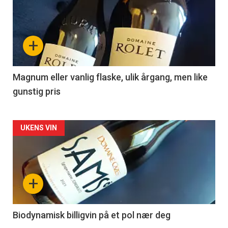
akkurat
nå
+
-
3
Magnum eller vanlig flaske, ulik årgang, men like
gunstig pris
Forsiden
UKENS VIN
akkurat
nå
+
-
4
Biodynamisk billigvin på et pol nær deg