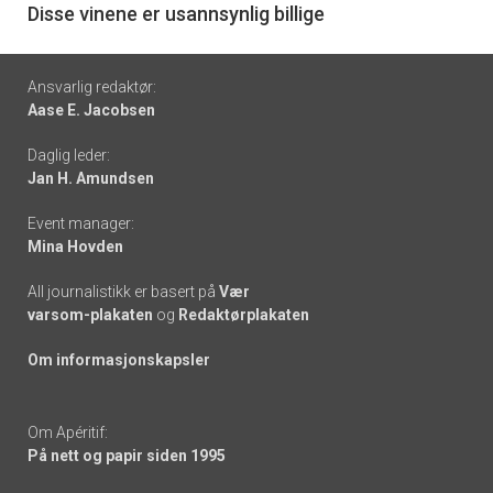
6
Disse vinene er usannsynlig billige
Footer
Ansvarlig redaktør:
Aase E. Jacobsen
-
Daglig leder:
links
Jan H. Amundsen
Event manager:
Mina Hovden
All journalistikk er basert på
Vær
varsom-plakaten
og
Redaktørplakaten
Om informasjonskapsler
Om Apéritif:
På nett og papir siden 1995