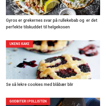
Gyros er grekernes svar på rullekebab og er det
perfekte tilskuddet til helgekosen
Forsiden
UKENS KAKE
akkurat
nå
-
2
Se så lekre cookies med blåbær blir
Forsiden
GODBITER I POLLISTEN