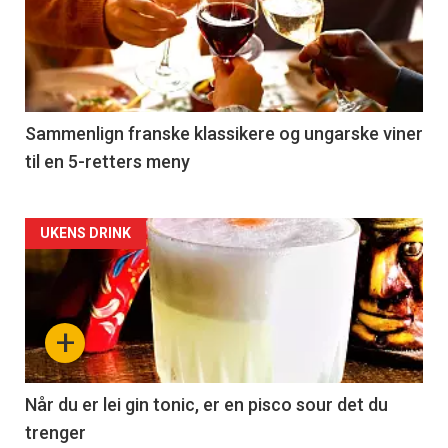
akkurat
nå
-
5
Sammenlign franske klassikere og ungarske viner
til en 5-retters meny
Forsiden
UKENS DRINK
akkurat
nå
+
-
6
Når du er lei gin tonic, er en pisco sour det du
trenger