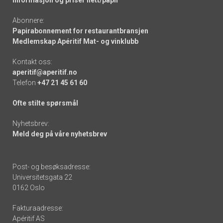
Informasjon og priser nett/papir
Abonnere:
Papirabonnement for restaurantbransjen
Medlemskap Apéritif Mat- og vinklubb
Kontakt oss:
aperitif@aperitif.no
Telefon
+47 21 45 61 60
Ofte stilte spørsmål
Nyhetsbrev:
Meld deg på våre nyhetsbrev
Post- og besøksadresse:
Universitetsgata 22
0162 Oslo
Fakturaadresse:
Apéritif AS