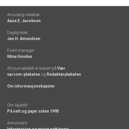
Footer
Ansvarlig redaktør:
Aase E. Jacobsen
-
Daglig leder:
links
Jan H. Amundsen
Event manager:
Mina Hovden
All journalistikk er basert på
Vær
varsom-plakaten
og
Redaktørplakaten
Om informasjonskapsler
Om Apéritif:
På nett og papir siden 1995
Annonsere: