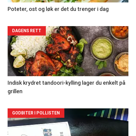
Poteter, ost og løk er det du trenger i dag
Forsiden
DAGENS RETT
akkurat
nå
-
2
Indisk krydret tandoori-kylling lager du enkelt på
grillen
Forsiden
GODBITER I POLLISTEN
akkurat