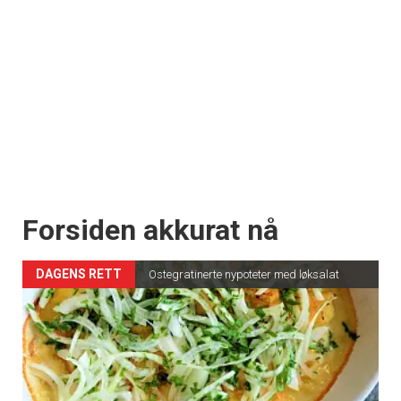
Forsiden akkurat nå
DAGENS RETT
Ostegratinerte nypoteter med løksalat