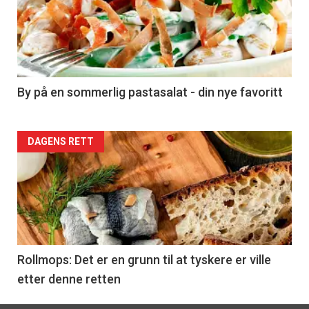
akkurat
nå
-
5
By på en sommerlig pastasalat - din nye favoritt
Forsiden
DAGENS RETT
akkurat
nå
-
6
Rollmops: Det er en grunn til at tyskere er ville
etter denne retten