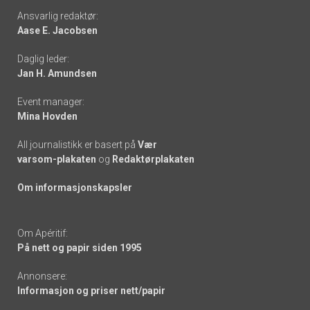
Footer
Ansvarlig redaktør:
Aase E. Jacobsen
-
Daglig leder:
links
Jan H. Amundsen
Event manager:
Mina Hovden
All journalistikk er basert på
Vær
varsom-plakaten
og
Redaktørplakaten
Om informasjonskapsler
Om Apéritif:
På nett og papir siden 1995
Annonsere:
Informasjon og priser nett/papir