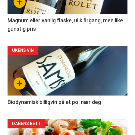
+
-
3
Magnum eller vanlig flaske, ulik årgang, men like
gunstig pris
Forsiden
UKENS VIN
akkurat
nå
+
-
4
Biodynamisk billigvin på et pol nær deg
Forsiden
DAGENS RETT