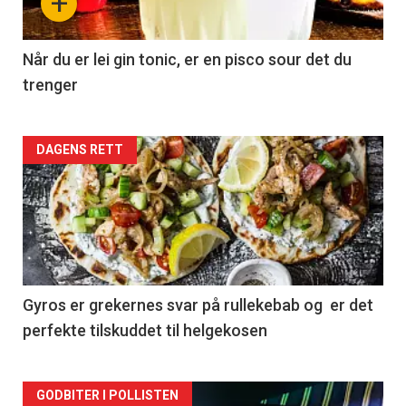
+
Når du er lei gin tonic, er en pisco sour det du
trenger
Forsiden
DAGENS RETT
akkurat
nå
-
2
Gyros er grekernes svar på rullekebab og er det
perfekte tilskuddet til helgekosen
Forsiden
GODBITER I POLLISTEN