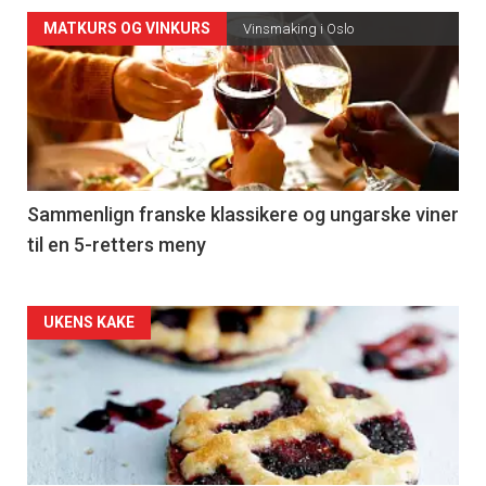
Forsiden
MATKURS OG VINKURS
Vinsmaking i Oslo
akkurat
nå
-
5
Sammenlign franske klassikere og ungarske viner
til en 5-retters meny
Forsiden
UKENS KAKE
akkurat
nå
-