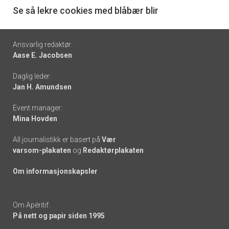
6
Se så lekre cookies med blåbær blir
Footer
Ansvarlig redaktør:
Aase E. Jacobsen
-
Daglig leder:
links
Jan H. Amundsen
Event manager:
Mina Hovden
All journalistikk er basert på
Vær
varsom-plakaten
og
Redaktørplakaten
Om informasjonskapsler
Om Apéritif:
På nett og papir siden 1995