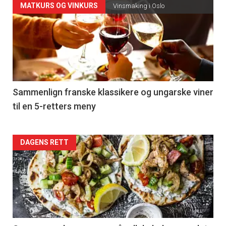
Forsiden
MATKURS OG VINKURS
Vinsmaking i Oslo
akkurat
nå
-
5
Sammenlign franske klassikere og ungarske viner
til en 5-retters meny
Forsiden
DAGENS RETT
akkurat
nå
-