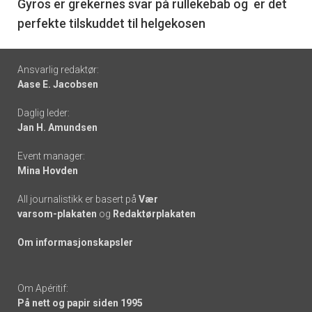
6
Gyros er grekernes svar på rullekebab og er det
perfekte tilskuddet til helgekosen
Footer
Ansvarlig redaktør:
Aase E. Jacobsen
-
Daglig leder:
links
Jan H. Amundsen
Event manager:
Mina Hovden
All journalistikk er basert på
Vær
varsom-plakaten
og
Redaktørplakaten
Om informasjonskapsler
Om Apéritif:
På nett og papir siden 1995