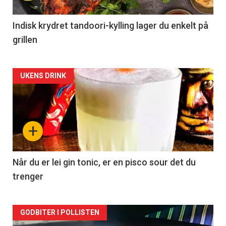
Indisk krydret tandoori-kylling lager du enkelt på
grillen
Forsiden
UKENS DRINK
akkurat
nå
+
-
2
Når du er lei gin tonic, er en pisco sour det du
trenger
Forsiden
GODBITER I POLLISTEN