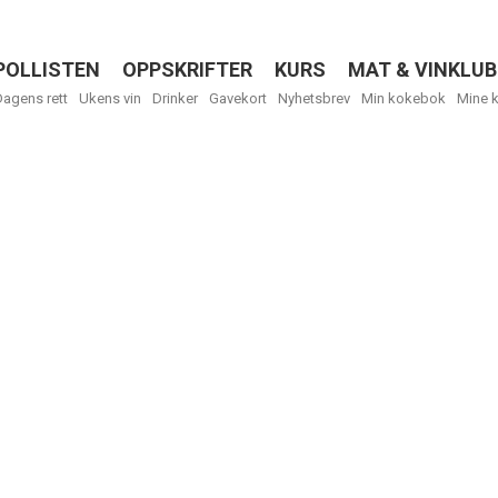
POLLISTEN
OPPSKRIFTER
KURS
MAT & VINKLUB
Menu
Dagens rett
Ukens vin
Drinker
Gavekort
Nyhetsbrev
Min kokebok
Mine 