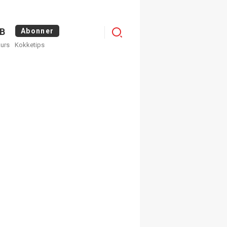
Logg
B
Abonner
kurs
Kokketips
inn