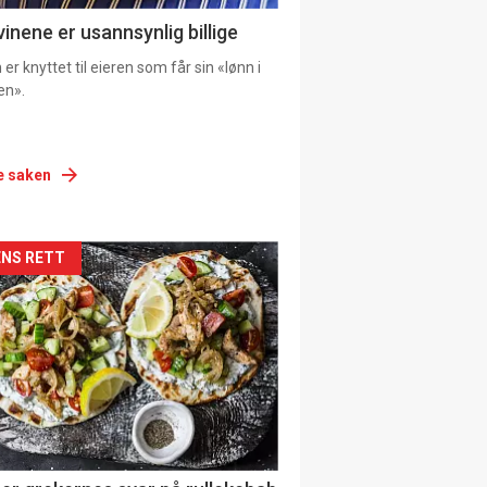
vinene er usannsynlig billige
er knyttet til eieren som får sin «lønn i
en».
e saken
siden
NS RETT
urat