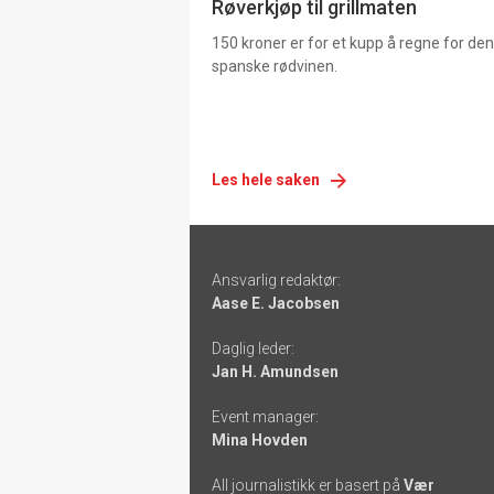
Røverkjøp til grillmaten
150 kroner er for et kupp å regne for de
spanske rødvinen.
Les hele saken
Footer
Ansvarlig redaktør:
-
Aase E. Jacobsen
links
Daglig leder:
Jan H. Amundsen
Event manager:
Mina Hovden
All journalistikk er basert på
Vær