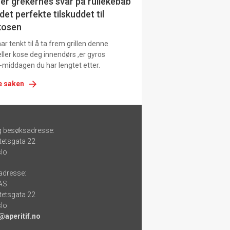
er grekernes svar på rullekebab
det perfekte tilskuddet til
kosen
r tenkt til å ta frem grillen denne
ller kose deg innendørs ,er gyros
-middagen du har lengtet etter.
e saken
g besøksadresse:
tetsgata 22
lo
adresse:
 AS
tetsgata 22
lo
@aperitif.no