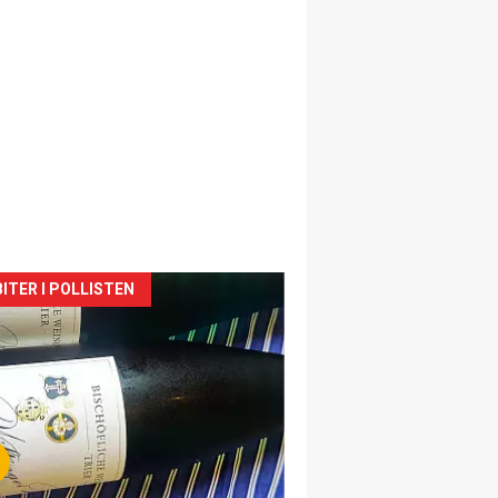
siden
ITER I POLLISTEN
urat