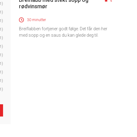
4
1)
rødvinsmør
1)
30 minutter
1)
Breiflabben fortjener godt følge. Det får den her
1)
med sopp og en saus du kan glede deg til.
1)
1)
1)
1)
1)
1)
1)