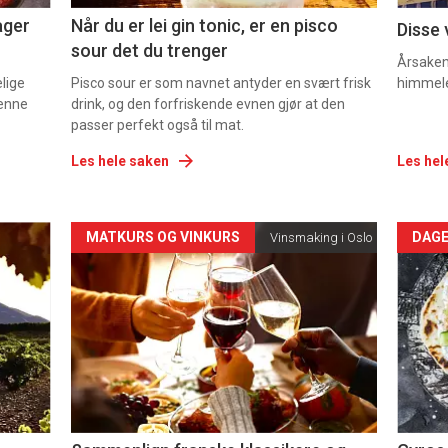
ager
Når du er lei gin tonic, er en pisco
Disse 
sour det du trenger
Årsaken 
elige
Pisco sour er som navnet antyder en svært frisk
himmel
denne
drink, og den forfriskende evnen gjør at den
passer perfekt også til mat.
Les hele saken
Les hel
Forsiden
For
MATKURS OG VINKURS
DAGE
Vinsmaking i Oslo
akkurat
akk
nå
nå
-
-
5
6