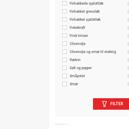
Finhakkede sjalottløk
(
Finhakket gressløk
(
Finhakket sjalottløk
(
Fiskekraft
(
Frisk timian
(
Olivenolje
(
Olivenolje og smør til steking
(
Rødvin
(
Salt og pepper
(
Småpotet
(
Smør
(
FILTER