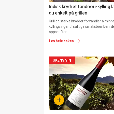
Indisk krydret tandoori-kylling l
du enkelt på grillen
Grill og sterke krydder forvandler alminn
kyllingvinger til saftige smaksbomber i 
oppskriften.
Les hele saken
Forsiden
UKENS VIN
akkurat
nå
-
+
4