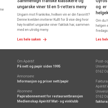
Sammenlign franske klassikere og
Gyros 
ungarske viner til en 5-retters meny
og er 
nne
helge
Ungarn mot Frankrike, hvilken vin er din favoritt?
Denne kvelden inviterer Kullt for å vise deg hvor
Om du ha
høy kvalitet ungarske viner faktisk har, sammen
helgen e
med en utrolig meny.
fredags
Les hele saken
Les hel
Om Apéritif:
Post- o
På nett og papir siden 1995
Universi
0162 Os
Annonsere:
Informasjon og priser nett/papir
Faktura
Apéritif
Abonnere:
Universi
Papirabonnement for restaurantbransjen
0162 Os
Medlemskap Apéritif Mat- og vinklubb
faktura