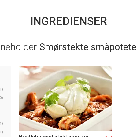
INGREDIENSER
nneholder
Smørstekte småpotete
1)
0)
1)
1)
Breiflabb med stekt sopp og