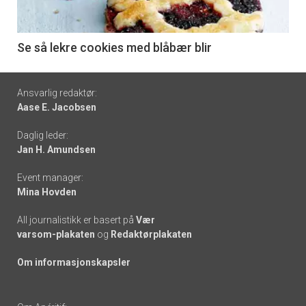
-
6
Se så lekre cookies med blåbær blir
Footer
Ansvarlig redaktør:
Aase E. Jacobsen
-
Daglig leder:
links
Jan H. Amundsen
Event manager:
Mina Hovden
All journalistikk er basert på
Vær
varsom-plakaten
og
Redaktørplakaten
Om informasjonskapsler