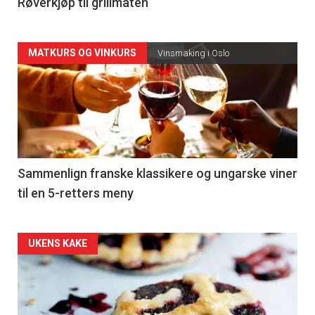
4
Røverkjøp til grillmaten
Forsiden
MATKURS OG VINKURS
Vinsmaking i Oslo
akkurat
nå
-
5
Sammenlign franske klassikere og ungarske viner
til en 5-retters meny
Forsiden
UKENS KAKE
akkurat
nå