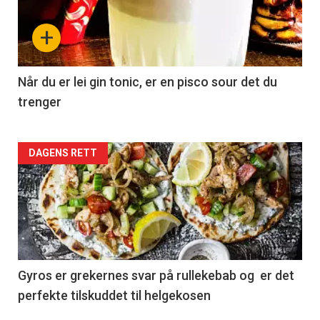
+
Når du er lei gin tonic, er en pisco sour det du
trenger
Forsiden
DAGENS RETT
akkurat
nå
-
2
Gyros er grekernes svar på rullekebab og er det
perfekte tilskuddet til helgekosen