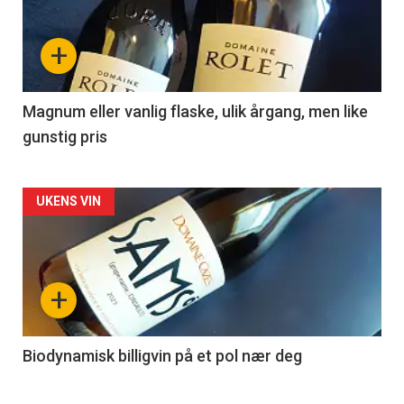
nå
+
-
3
Magnum eller vanlig flaske, ulik årgang, men like
gunstig pris
Forsiden
UKENS VIN
akkurat
nå
+
-
4
Biodynamisk billigvin på et pol nær deg