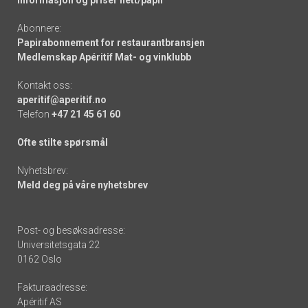
Informasjon og priser nett/papir
Abonnere:
Papirabonnement for restaurantbransjen
Medlemskap Apéritif Mat- og vinklubb
Kontakt oss:
aperitif@aperitif.no
Telefon
+47 21 45 61 60
Ofte stilte spørsmål
Nyhetsbrev:
Meld deg på våre nyhetsbrev
Post- og besøksadresse:
Universitetsgata 22
0162 Oslo
Fakturaadresse:
Apéritif AS