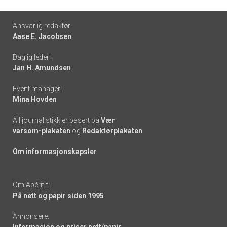
Footer
Ansvarlig redaktør:
Aase E. Jacobsen
-
Daglig leder:
links
Jan H. Amundsen
Event manager:
Mina Hovden
All journalistikk er basert på
Vær
varsom-plakaten
og
Redaktørplakaten
Om informasjonskapsler
Om Apéritif:
På nett og papir siden 1995
Annonsere: