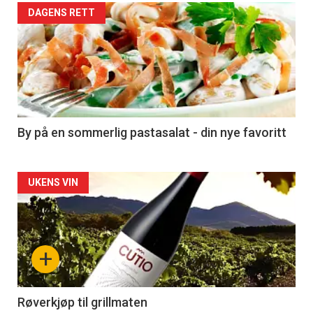
Forsiden
DAGENS RETT
akkurat
nå
-
5
By på en sommerlig pastasalat - din nye favoritt
Forsiden
UKENS VIN
akkurat
nå
+
-
6
Røverkjøp til grillmaten