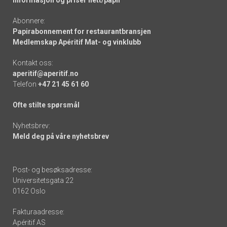
Informasjon og priser nett/papir
Abonnere:
Papirabonnement for restaurantbransjen
Medlemskap Apéritif Mat- og vinklubb
Kontakt oss:
aperitif@aperitif.no
Telefon
+47 21 45 61 60
Ofte stilte spørsmål
Nyhetsbrev:
Meld deg på våre nyhetsbrev
Post- og besøksadresse:
Universitetsgata 22
0162 Oslo
Fakturaadresse:
Apéritif AS