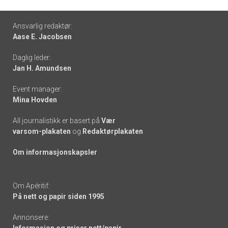
Footer
Ansvarlig redaktør:
Aase E. Jacobsen
-
Daglig leder:
links
Jan H. Amundsen
Event manager:
Mina Hovden
All journalistikk er basert på
Vær
varsom-plakaten
og
Redaktørplakaten
Om informasjonskapsler
Om Apéritif:
På nett og papir siden 1995
Annonsere: