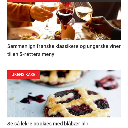
akkurat
nå
-
5
Sammenlign franske klassikere og ungarske viner
til en 5-retters meny
Forsiden
UKENS KAKE
akkurat
nå
-
6
Se så lekre cookies med blåbær blir