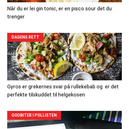
Når du er lei gin tonic, er en pisco sour det du
trenger
Forsiden
DAGENS RETT
akkurat
nå
-
2
Gyros er grekernes svar på rullekebab og er det
perfekte tilskuddet til helgekosen
Forsiden
GODBITER I POLLISTEN
akkurat