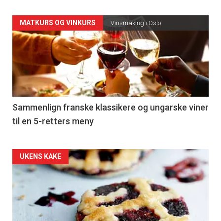
Forsiden
MATKURS OG VINKURS
Vinsmaking i Oslo
akkurat
nå
-
5
Sammenlign franske klassikere og ungarske viner
til en 5-retters meny
Forsiden
UKENS KAKE
akkurat
nå