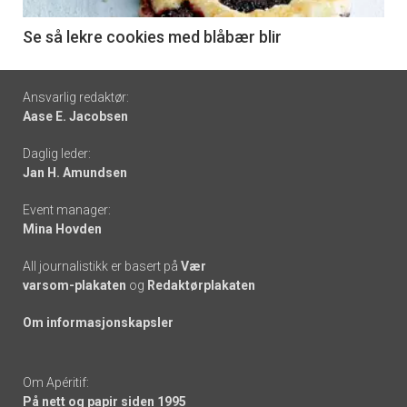
-
6
Se så lekre cookies med blåbær blir
Footer
Ansvarlig redaktør:
Aase E. Jacobsen
-
Daglig leder:
links
Jan H. Amundsen
Event manager:
Mina Hovden
All journalistikk er basert på
Vær
varsom-plakaten
og
Redaktørplakaten
Om informasjonskapsler
Om Apéritif:
På nett og papir siden 1995