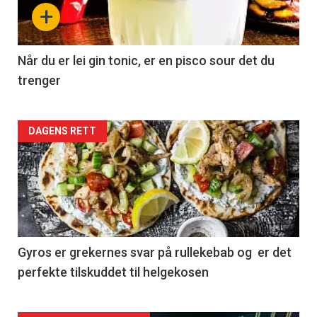
+
Når du er lei gin tonic, er en pisco sour det du
trenger
Forsiden
DAGENS RETT
akkurat
nå
-
2
Gyros er grekernes svar på rullekebab og er det
perfekte tilskuddet til helgekosen