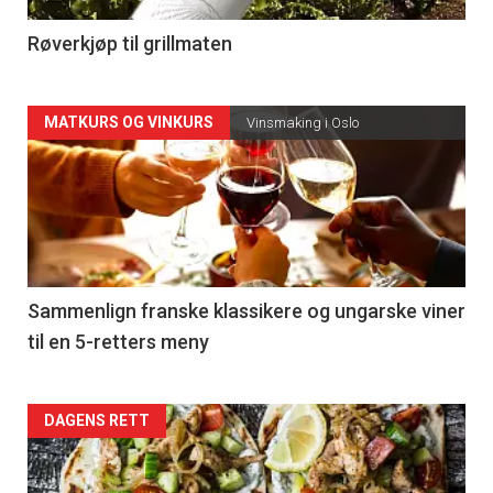
4
Røverkjøp til grillmaten
Forsiden
MATKURS OG VINKURS
Vinsmaking i Oslo
akkurat
nå
-
5
Sammenlign franske klassikere og ungarske viner
til en 5-retters meny
Forsiden
DAGENS RETT
akkurat