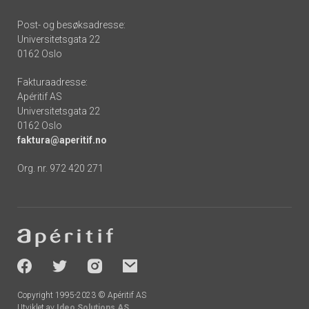
Post- og besøksadresse:
Universitetsgata 22
0162 Oslo
Fakturaadresse:
Apéritif AS
Universitetsgata 22
0162 Oslo
faktura@aperitif.no
Org. nr. 972 420 271
Footer
-
socials
Copyright 1995-2023 © Apéritif AS
Utviklet av
Ideo Solutions AS