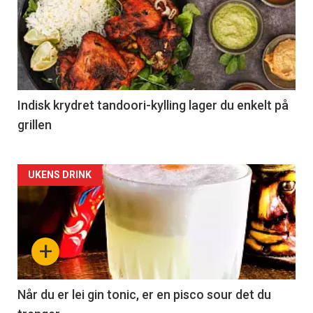
Indisk krydret tandoori-kylling lager du enkelt på
grillen
Forsiden
UKENS DRINK
akkurat
nå
+
-
2
Når du er lei gin tonic, er en pisco sour det du