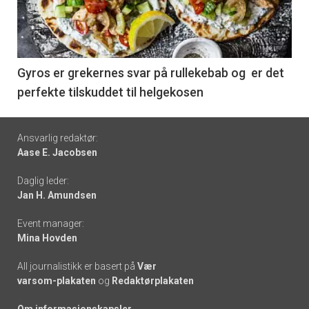
nå
-
6
Gyros er grekernes svar på rullekebab og er det
perfekte tilskuddet til helgekosen
Footer
Ansvarlig redaktør:
Aase E. Jacobsen
-
Daglig leder:
links
Jan H. Amundsen
Event manager:
Mina Hovden
All journalistikk er basert på
Vær
varsom-plakaten
og
Redaktørplakaten