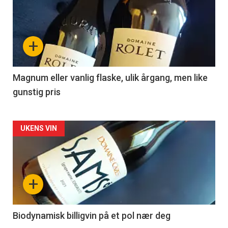
akkurat
nå
+
-
3
Magnum eller vanlig flaske, ulik årgang, men like
gunstig pris
Forsiden
UKENS VIN
akkurat
nå
+
-
4
Biodynamisk billigvin på et pol nær deg