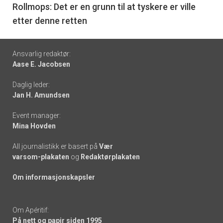
6
Rollmops: Det er en grunn til at tyskere er ville
etter denne retten
Footer
Ansvarlig redaktør:
Aase E. Jacobsen
-
Daglig leder:
links
Jan H. Amundsen
Event manager:
Mina Hovden
All journalistikk er basert på
Vær
varsom-plakaten
og
Redaktørplakaten
Om informasjonskapsler
Om Apéritif:
På nett og papir siden 1995