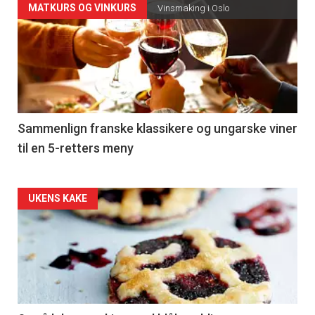
Forsiden
MATKURS OG VINKURS
Vinsmaking i Oslo
akkurat
nå
-
5
Sammenlign franske klassikere og ungarske viner
til en 5-retters meny
Forsiden
UKENS KAKE
akkurat
nå
-