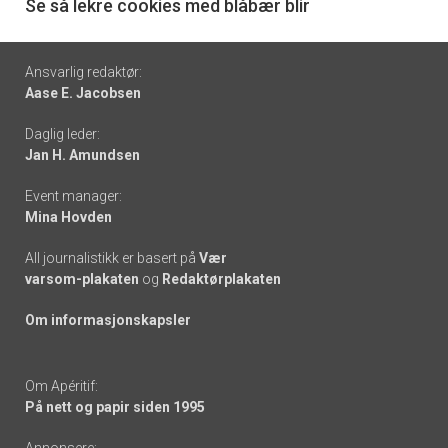
6
Se så lekre cookies med blåbær blir
Footer
Ansvarlig redaktør:
Aase E. Jacobsen
-
Daglig leder:
links
Jan H. Amundsen
Event manager:
Mina Hovden
All journalistikk er basert på
Vær
varsom-plakaten
og
Redaktørplakaten
Om informasjonskapsler
Om Apéritif:
På nett og papir siden 1995