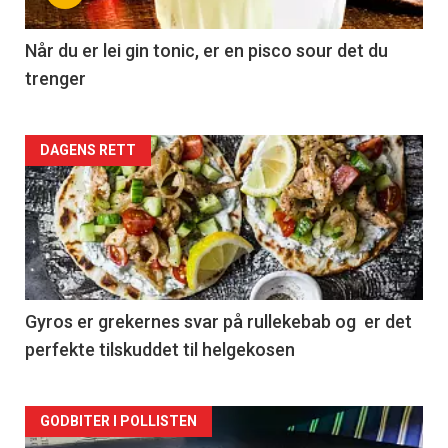
Når du er lei gin tonic, er en pisco sour det du
trenger
Forsiden
DAGENS RETT
akkurat
nå
-
2
Gyros er grekernes svar på rullekebab og er det
perfekte tilskuddet til helgekosen
Forsiden
GODBITER I POLLISTEN