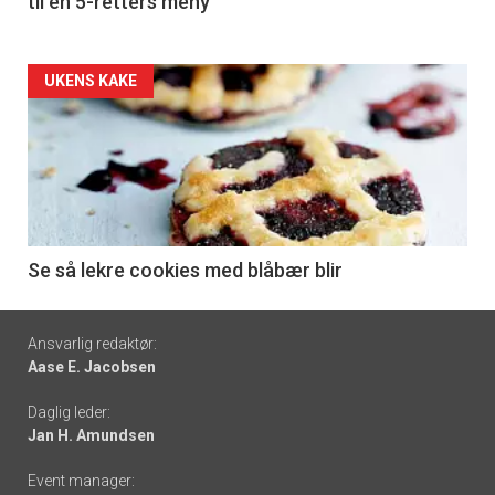
til en 5-retters meny
Forsiden
UKENS KAKE
akkurat
nå
-
6
Se så lekre cookies med blåbær blir
Footer
Ansvarlig redaktør:
Aase E. Jacobsen
-
Daglig leder:
links
Jan H. Amundsen
Event manager: