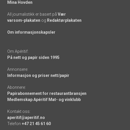
Mina Hovden
All journalistikk er basert på
Vær
varsom-plakaten
og
Redaktørplakaten
Om informasjonskapsler
Om Apéritif:
På nett og papir siden 1995
Annonsere:
Informasjon og priser nett/papir
Abonnere:
Papirabonnement for restaurantbransjen
Medlemskap Apéritif Mat- og vinklubb
Kontakt oss:
aperitif@aperitif.no
Telefon
+47 21 45 61 60