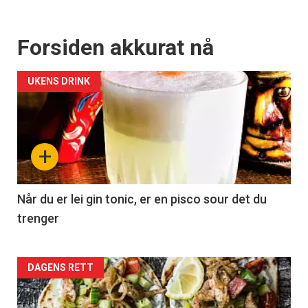
Forsiden akkurat nå
UKENS DRINK
+
Når du er lei gin tonic, er en pisco sour det du
trenger
Forsiden
DAGENS RETT
akkurat