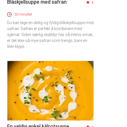
Blåskjellsuppe med safran
4
30 minutter
Du kan lage en deilig og fyldig blåskjellsuppe med
safran. Safran er perfekt å kombinere med
sjømat. Siden særlig skalldyr har så intens smak,
er det ikke så mye safran som trengs, bare en
liten klype.
En veldig enkel kålrotsuppe