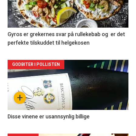
nå
-
2
Gyros er grekernes svar på rullekebab og er det
perfekte tilskuddet til helgekosen
Forsiden
GODBITER I POLLISTEN
akkurat
nå
+
-
3
Disse vinene er usannsynlig billige