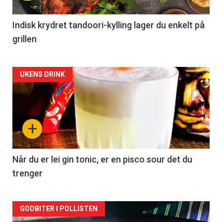
Indisk krydret tandoori-kylling lager du enkelt på
grillen
Forsiden
UKENS DRINK
akkurat
nå
+
-
2
Når du er lei gin tonic, er en pisco sour det du
trenger
Forsiden
GODBITER I POLLISTEN