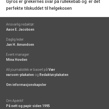
6
Gyros er grekernes svar på rullekebab og er det
perfekte tilskuddet til helgekosen
Footer
Ansvarlig redaktør:
Aase E. Jacobsen
-
Daglig leder:
links
Jan H. Amundsen
Event manager:
Mina Hovden
All journalistikk er basert på
Vær
varsom-plakaten
og
Redaktørplakaten
Om informasjonskapsler
Om Apéritif:
På nett og papir siden 1995