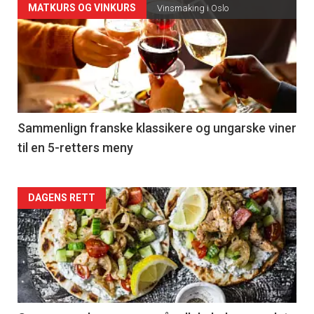
Forsiden
MATKURS OG VINKURS
Vinsmaking i Oslo
akkurat
nå
-
5
Sammenlign franske klassikere og ungarske viner
til en 5-retters meny
Forsiden
DAGENS RETT
akkurat
nå
-