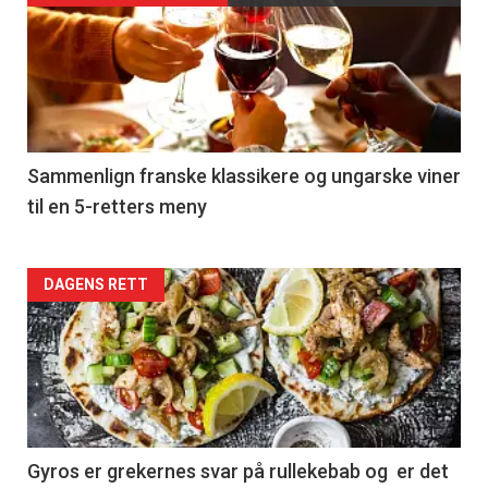
akkurat
nå
-
5
Sammenlign franske klassikere og ungarske viner
til en 5-retters meny
Forsiden
DAGENS RETT
akkurat
nå
-
6
Gyros er grekernes svar på rullekebab og er det