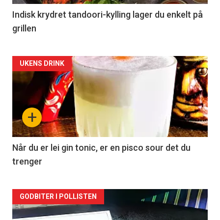
Indisk krydret tandoori-kylling lager du enkelt på
grillen
Forsiden
UKENS DRINK
akkurat
nå
+
-
2
Når du er lei gin tonic, er en pisco sour det du
trenger
Forsiden
GODBITER I POLLISTEN
akkurat