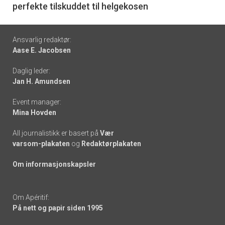
perfekte tilskuddet til helgekosen
Footer
Ansvarlig redaktør:
Aase E. Jacobsen
-
Daglig leder:
links
Jan H. Amundsen
Event manager:
Mina Hovden
All journalistikk er basert på
Vær
varsom-plakaten
og
Redaktørplakaten
Om informasjonskapsler
Om Apéritif:
På nett og papir siden 1995