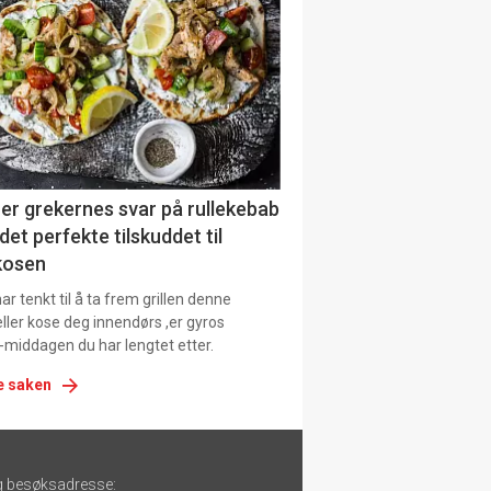
urat
er grekernes svar på rullekebab
det perfekte tilskuddet til
kosen
r tenkt til å ta frem grillen denne
ller kose deg innendørs ,er gyros
-middagen du har lengtet etter.
e saken
g besøksadresse: