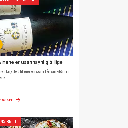
siden
urat
vinene er usannsynlig billige
er knyttet til eieren som får sin «lønn i
en».
e saken
siden
NS RETT