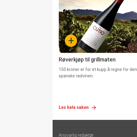
akkurat
nå
-
+
4
Røverkjøp til grillmaten
150 kroner er for et kupp å regne for de
spanske rødvinen.
Les hele saken
Footer
Ansvarlig redaktør: