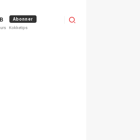
Logg
B
Abonner
kurs
Kokketips
inn