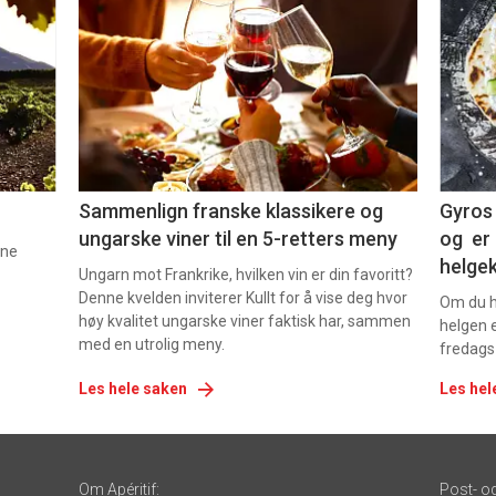
akkurat
akk
nå
nå
-
-
5
6
Sammenlign franske klassikere og
Gyros 
ungarske viner til en 5-retters meny
og er 
nne
helge
Ungarn mot Frankrike, hvilken vin er din favoritt?
Denne kvelden inviterer Kullt for å vise deg hvor
Om du ha
høy kvalitet ungarske viner faktisk har, sammen
helgen e
med en utrolig meny.
fredags
Les hele saken
Les hel
Om Apéritif:
Post- o