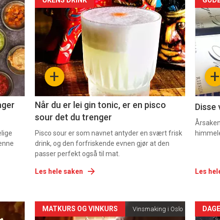
Forsiden
For
akkurat
akk
nå
nå
-
-
+
+
2
3
ager
Når du er lei gin tonic, er en pisco
Disse 
sour det du trenger
Årsaken 
elige
Pisco sour er som navnet antyder en svært frisk
himmel
denne
drink, og den forfriskende evnen gjør at den
passer perfekt også til mat.
Les hele saken
Les hel
Forsiden
For
MATKURS OG VINKURS
DAGE
Vinsmaking i Oslo