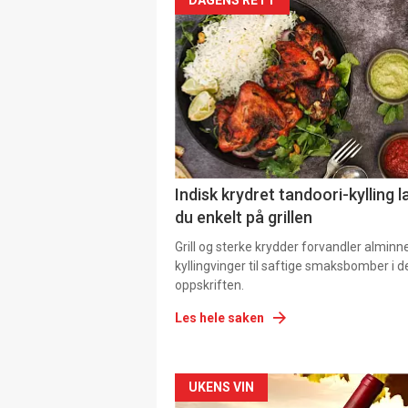
Indisk krydret tandoori-kylling l
du enkelt på grillen
Grill og sterke krydder forvandler alminn
kyllingvinger til saftige smaksbomber i 
oppskriften.
Les hele saken
Forsiden
UKENS VIN