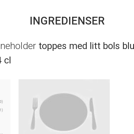
INGREDIENSER
nneholder
toppes med litt bols blu
 cl
0)
1)