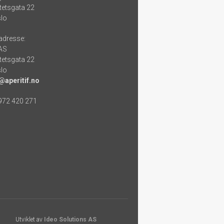
tetsgata 22
lo
adresse:
 AS
tetsgata 22
lo
@aperitif.no
 972 420 271
Utviklet av
Ideo Solutions AS