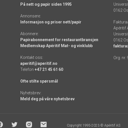
På nett og papir siden 1995
Universi
0162 Os
Annonsere:
Informasjon og priser nett/papir
Faktura
Apéritif
Abonnere:
Universi
Papirabonnement for restaurantbransjen
0162 Os
Medlemskap Apéritif Mat- og vinklubb
faktura
Kontakt oss:
Org. nr.
aperitif@aperitif.no
Telefon
+47 21 45 61 60
Ofte stilte spørsmål
Nyhetsbrev:
Meld deg på våre nyhetsbrev
Copyright 1995-2023 © Apéritif AS