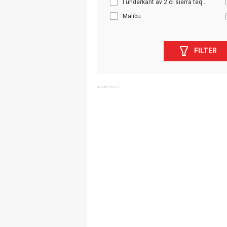
I underkant av 2 cl sierra teq...
(
Malibu
(
FILTER