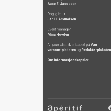
-
Aase E. Jacobsen
links
Daglig leder:
Jan H. Amundsen
Event manager:
Mina Hovden
All journalistikk er basert på
Vær
varsom-plakaten
og
Redaktørplakaten
Om informasjonskapsler
Footer