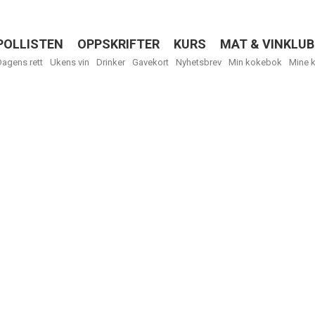
POLLISTEN
OPPSKRIFTER
KURS
MAT & VINKLUB
Menu
Dagens rett
Ukens vin
Drinker
Gavekort
Nyhetsbrev
Min kokebok
Mine 