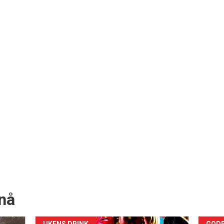
nå
UKENS DRINK
GODB