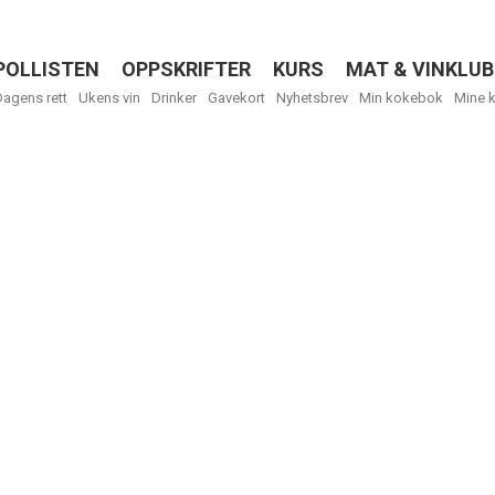
POLLISTEN
OPPSKRIFTER
KURS
MAT & VINKLUB
Menu
Dagens rett
Ukens vin
Drinker
Gavekort
Nyhetsbrev
Min kokebok
Mine 