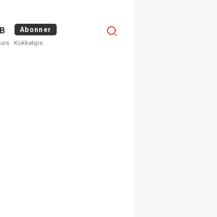
Logg
B
Abonner
kurs
Kokketips
inn