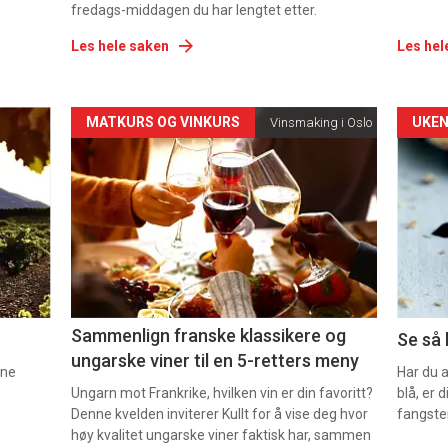
fredags-middagen du har lengtet etter.
Les hele saken
Les hel
Forsiden
For
MATKURS OG VINKURS
UKEN
Vinsmaking i Oslo
akkurat
akk
nå
nå
-
-
5
6
Sammenlign franske klassikere og
Se så 
ungarske viner til en 5-retters meny
nne
Har du 
Ungarn mot Frankrike, hvilken vin er din favoritt?
blå, er
Denne kvelden inviterer Kullt for å vise deg hvor
fangste
høy kvalitet ungarske viner faktisk har, sammen