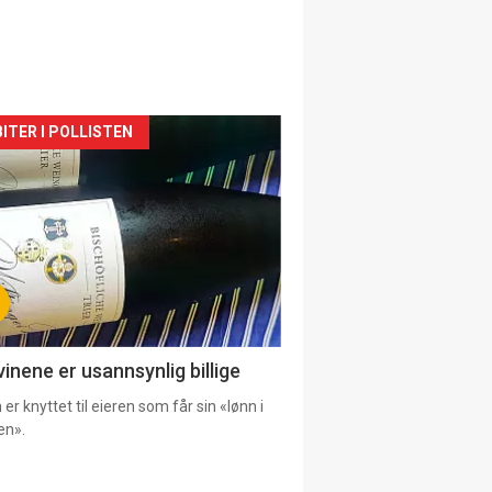
siden
ITER I POLLISTEN
urat
vinene er usannsynlig billige
er knyttet til eieren som får sin «lønn i
en».