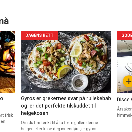
nå
Forsiden
For
DAGENS RETT
GODB
akkurat
akk
nå
nå
-
-
+
2
3
co
Gyros er grekernes svar på rullekebab
Disse 
og er det perfekte tilskuddet til
Årsaken 
helgekosen
t frisk
himmel
den
Om du har tenkt til å ta frem grillen denne
helgen eller kose deg innendørs ,er gyros