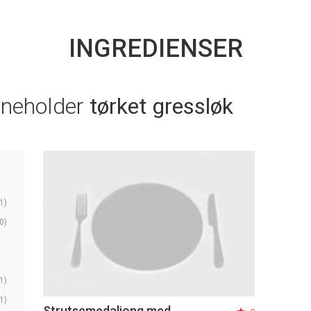
INGREDIENSER
nneholder
tørket gressløk
1)
0)
1)
1)
Strutsemedaljong med