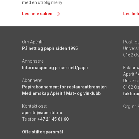
med en utrolig meny.
Les hele saken
Les hel
Om Apéritif:
Post- o
På nett og papir siden 1995
Universi
0162 Os
Annonsere:
Informasjon og priser nett/papir
Faktura
Apéritif
Abonnere:
Universi
Papirabonnement for restaurantbransjen
0162 Os
Medlemskap Apéritif Mat- og vinklubb
faktura
Kontakt oss:
Org. nr.
aperitif@aperitif.no
Telefon
+47 21 45 61 60
Ofte stilte spørsmål