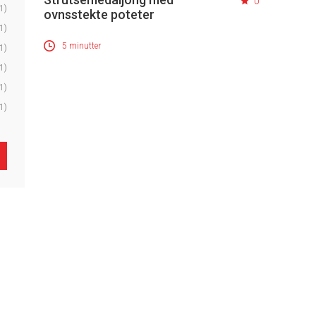
0
1)
ovnsstekte poteter
1)
5 minutter
1)
1)
1)
1)