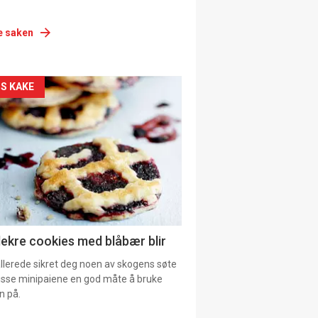
e saken
siden
S KAKE
urat
lekre cookies med blåbær blir
allerede sikret deg noen av skogens søte
 disse minipaiene en god måte å bruke
n på.