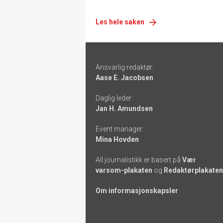
Les hele saken
Footer
Ansvarlig redaktør:
-
Aase E. Jacobsen
links
Daglig leder:
Jan H. Amundsen
Event manager:
Mina Hovden
All journalistikk er basert på
Vær
varsom-plakaten
og
Redaktørplakaten
Om informasjonskapsler