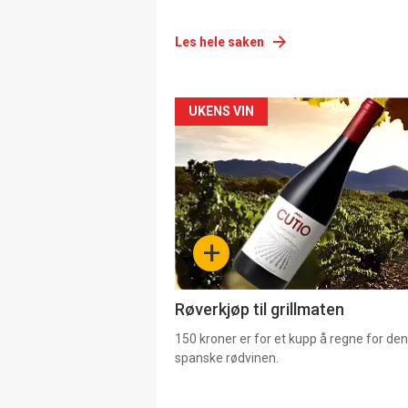
Les hele saken
Forsiden
UKENS VIN
akkurat
nå
-
+
4
Røverkjøp til grillmaten
150 kroner er for et kupp å regne for de
spanske rødvinen.