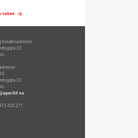
e saken
g besøksadresse:
tetsgata 22
lo
adresse:
 AS
tetsgata 22
lo
@aperitif.no
 972 420 271