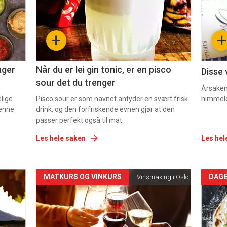
nå
nå
-
-
+
+
2
3
ager
Når du er lei gin tonic, er en pisco
Disse 
sour det du trenger
Årsaken 
elige
Pisco sour er som navnet antyder en svært frisk
himmel
denne
drink, og den forfriskende evnen gjør at den
passer perfekt også til mat.
Les hele saken
Les hel
Forsiden
For
MATKURS OG VINKURS
DAGE
Vinsmaking i Oslo
akkurat
akk
nå
nå