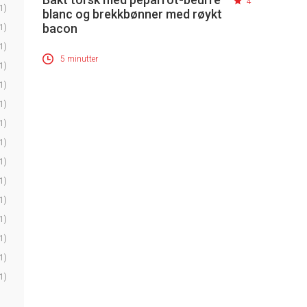
4
1)
blanc og brekkbønner med røykt
bacon
1)
1)
5 minutter
1)
1)
1)
1)
1)
1)
1)
1)
1)
1)
1)
1)