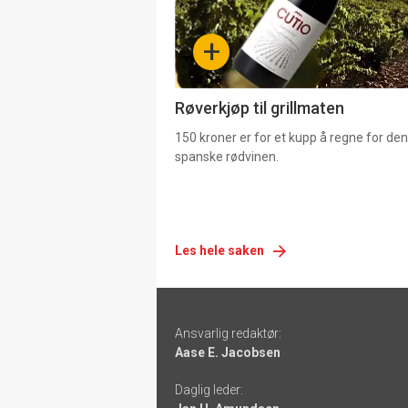
-
+
4
Røverkjøp til grillmaten
150 kroner er for et kupp å regne for de
spanske rødvinen.
Les hele saken
Footer
Ansvarlig redaktør:
-
Aase E. Jacobsen
links
Daglig leder: