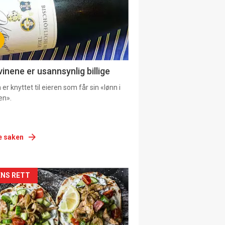
vinene er usannsynlig billige
er knyttet til eieren som får sin «lønn i
en».
e saken
siden
NS RETT
urat