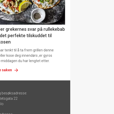
er grekernes svar på rullekebab
det perfekte tilskuddet til
kosen
r tenkt til å ta frem grillen denne
ller kose deg innendørs ,er gyros
-middagen du har lengtet etter.
e saken
g besøksadresse:
tetsgata 22
lo