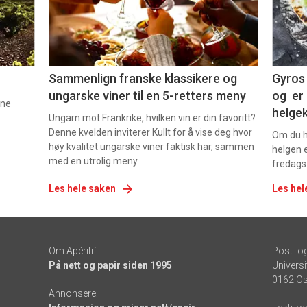
-
-
5
6
Sammenlign franske klassikere og
Gyros 
ungarske viner til en 5-retters meny
og er 
nne
helge
Ungarn mot Frankrike, hvilken vin er din favoritt?
Denne kvelden inviterer Kullt for å vise deg hvor
Om du ha
høy kvalitet ungarske viner faktisk har, sammen
helgen e
med en utrolig meny.
fredags
Les hele saken
Les hel
Om Apéritif:
Post- o
På nett og papir siden 1995
Universi
0162 Os
Annonsere: