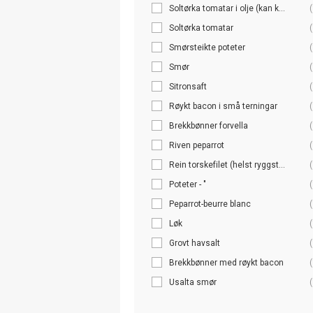
Soltørka tomatar i olje (kan k...
(
Soltørka tomatar
(
Smørsteikte poteter
(
Smør
(
Sitronsaft
(
Røykt bacon i små terningar
(
Brekkbønner forvella
(
Riven peparrot
(
Rein torskefilet (helst ryggst...
(
Poteter - "
(
Peparrot-beurre blanc
(
Løk
(
Grovt havsalt
(
Brekkbønner med røykt bacon
(
Usalta smør
(