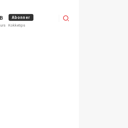
Logg
B
Abonner
kurs
Kokketips
inn