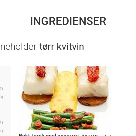
INGREDIENSER
nneholder
tørr kvitvin
1)
0)
1)
1)
Bakt torsk med peparrot-beurre