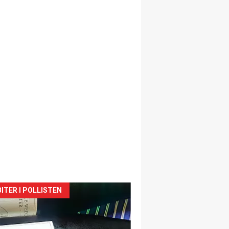
siden
ITER I POLLISTEN
urat