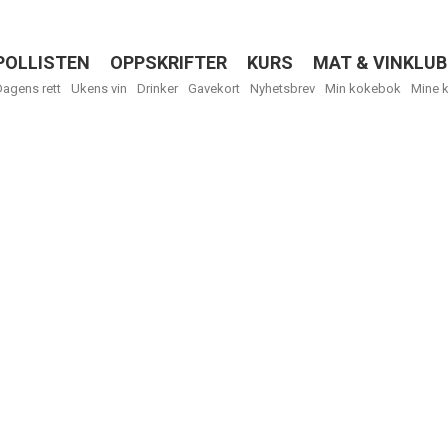
POLLISTEN
OPPSKRIFTER
KURS
MAT & VINKLUB
Menu
Dagens rett
Ukens vin
Drinker
Gavekort
Nyhetsbrev
Min kokebok
Mine 