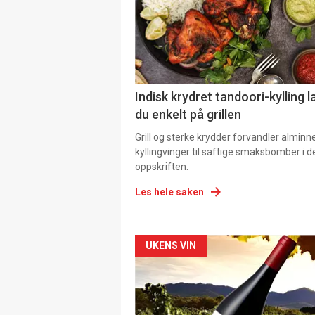
Indisk krydret tandoori-kylling l
du enkelt på grillen
Grill og sterke krydder forvandler alminn
kyllingvinger til saftige smaksbomber i 
oppskriften.
Les hele saken
Forsiden
UKENS VIN
akkurat
nå