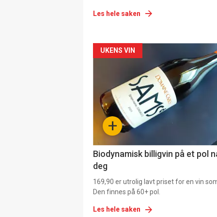
Les hele saken
Forsiden
UKENS VIN
akkurat
nå
-
+
4
Biodynamisk billigvin på et pol 
deg
169,90 er utrolig lavt priset for en vin s
Den finnes på 60+ pol.
Les hele saken