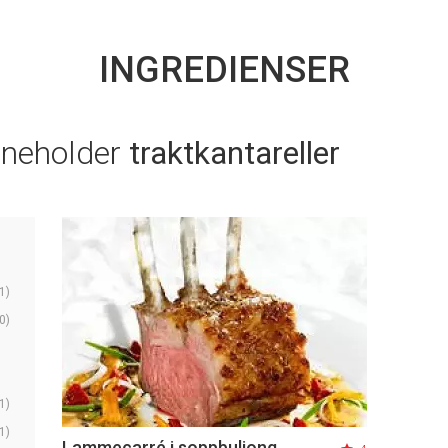
INGREDIENSER
nneholder
traktkantareller
1)
0)
1)
1)
Lammecarré i soppbuljong