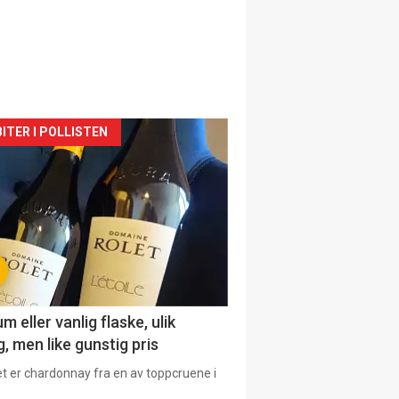
siden
ITER I POLLISTEN
urat
 eller vanlig flaske, ulik
, men like gunstig pris
et er chardonnay fra en av toppcruene i