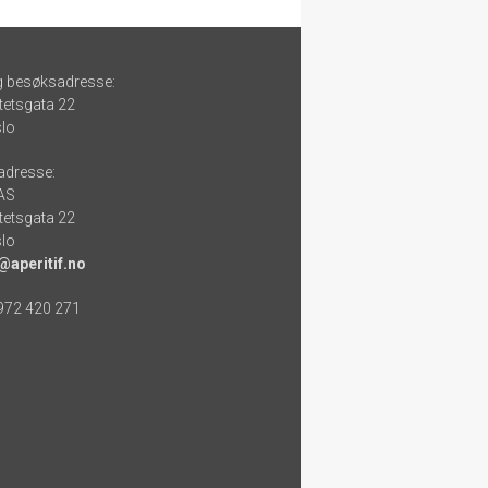
g besøksadresse:
tetsgata 22
lo
adresse:
 AS
tetsgata 22
lo
@aperitif.no
 972 420 271