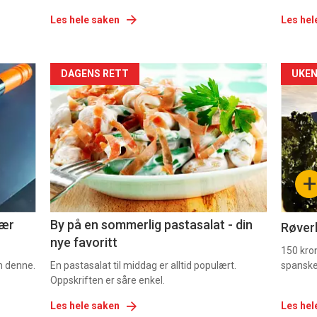
Les hele saken
Les hel
Forsiden
For
DAGENS RETT
UKEN
akkurat
akk
nå
nå
-
-
+
5
6
nær
By på en sommerlig pastasalat - din
Røverk
nye favoritt
150 kron
om denne.
En pastasalat til middag er alltid populært.
spanske
Oppskriften er såre enkel.
Les hele saken
Les hel