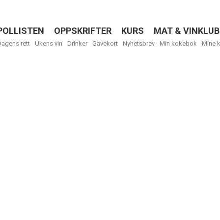
POLLISTEN
OPPSKRIFTER
KURS
MAT & VINKLUB
Menu
Dagens rett
Ukens vin
Drinker
Gavekort
Nyhetsbrev
Min kokebok
Mine 