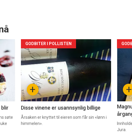
nå
Forsiden
For
GODBITER I POLLISTEN
GODB
akkurat
akk
nå
nå
-
-
+
+
2
3
Magnum
blir
Disse vinene er usannsynlig billige
årgang
ns søte
Årsaken er knyttet til eieren som får sin «lønn i
ruke
himmelen».
Innhold
Jura.