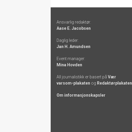
Footer
Ansvarlig redaktør:
-
Aase E. Jacobsen
links
Daglig leder:
Jan H. Amundsen
Event manager:
Mina Hovden
All journalistikk er basert på
Vær
varsom-plakaten
og
Redaktørplakaten
Om informasjonskapsler