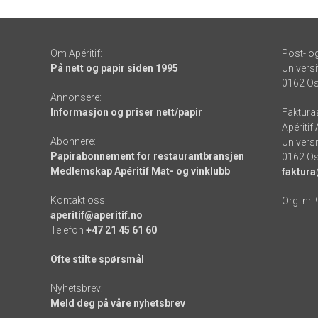
Om Apéritif:
Post- o
På nett og papir siden 1995
Universi
0162 Os
Annonsere:
Informasjon og priser nett/papir
Faktura
Apéritif
Abonnere:
Universi
Papirabonnement for restaurantbransjen
0162 Os
Medlemskap Apéritif Mat- og vinklubb
faktura
Kontakt oss:
Org. nr.
aperitif@aperitif.no
Telefon
+47 21 45 61 60
Ofte stilte spørsmål
Nyhetsbrev:
Meld deg på våre nyhetsbrev