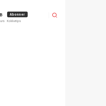
Logg
B
Abonner
kurs
Kokketips
inn