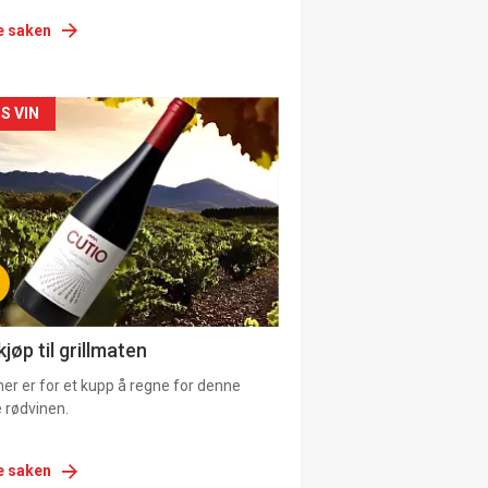
e saken
siden
S VIN
urat
jøp til grillmaten
er er for et kupp å regne for denne
 rødvinen.
e saken