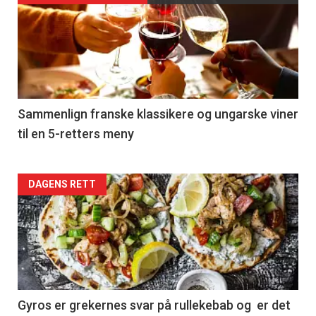
akkurat
nå
-
5
Sammenlign franske klassikere og ungarske viner
til en 5-retters meny
Forsiden
DAGENS RETT
akkurat
nå
-
6
Gyros er grekernes svar på rullekebab og er det