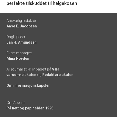
perfekte tilskuddet til helgekosen
Footer
Ansvarlig redaktør:
Aase E. Jacobsen
-
Daglig leder:
links
Jan H. Amundsen
Event manager:
Mina Hovden
All journalistikk er basert på
Vær
varsom-plakaten
og
Redaktørplakaten
Om informasjonskapsler
Om Apéritif:
På nett og papir siden 1995