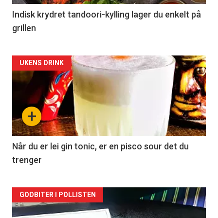
Indisk krydret tandoori-kylling lager du enkelt på
grillen
Forsiden
UKENS DRINK
akkurat
nå
+
-
2
Når du er lei gin tonic, er en pisco sour det du
trenger
Forsiden
GODBITER I POLLISTEN
akkurat