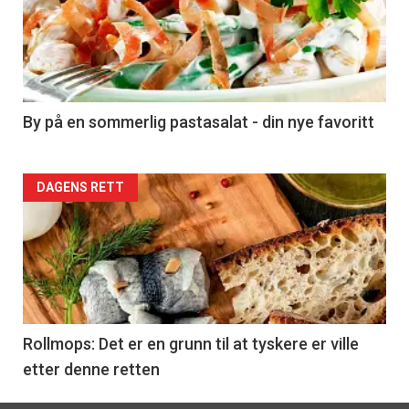
akkurat
nå
-
5
By på en sommerlig pastasalat - din nye favoritt
Forsiden
DAGENS RETT
akkurat
nå
-
6
Rollmops: Det er en grunn til at tyskere er ville
etter denne retten