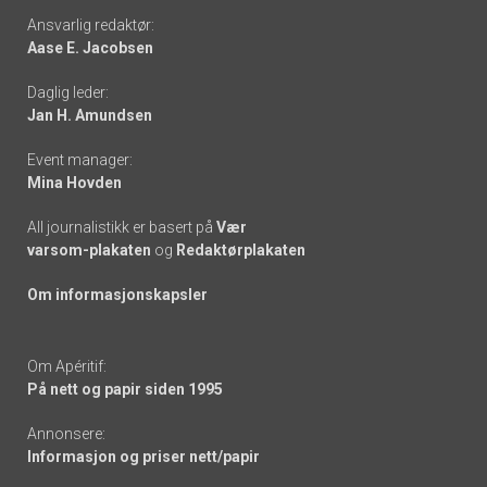
Footer
Ansvarlig redaktør:
Aase E. Jacobsen
-
Daglig leder:
links
Jan H. Amundsen
Event manager:
Mina Hovden
All journalistikk er basert på
Vær
varsom-plakaten
og
Redaktørplakaten
Om informasjonskapsler
Om Apéritif:
På nett og papir siden 1995
Annonsere:
Informasjon og priser nett/papir