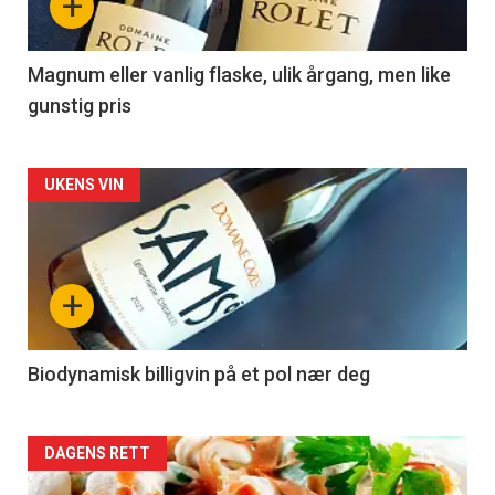
+
-
3
Magnum eller vanlig flaske, ulik årgang, men like
gunstig pris
Forsiden
UKENS VIN
akkurat
nå
+
-
4
Biodynamisk billigvin på et pol nær deg
Forsiden
DAGENS RETT