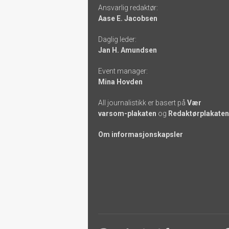
Ansvarlig redaktør:
-
Aase E. Jacobsen
links
Daglig leder:
Jan H. Amundsen
Event manager:
Mina Hovden
All journalistikk er basert på
Vær
varsom-plakaten
og
Redaktørplakaten
Om informasjonskapsler
Footer