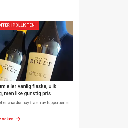
siden
ITER I POLLISTEN
urat
 eller vanlig flaske, ulik
, men like gunstig pris
et er chardonnay fra en av toppcruene i
e saken