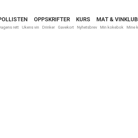
POLLISTEN
OPPSKRIFTER
KURS
MAT & VINKLUB
Menu
Dagens rett
Ukens vin
Drinker
Gavekort
Nyhetsbrev
Min kokebok
Mine 