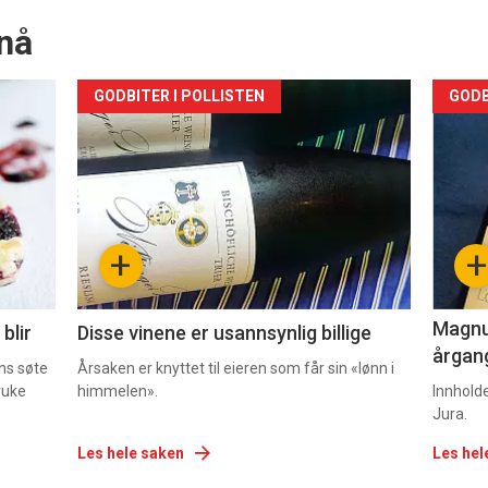
nå
Forsiden
For
GODBITER I POLLISTEN
GODB
akkurat
akk
nå
nå
-
-
+
+
2
3
Magnum
blir
Disse vinene er usannsynlig billige
årgang
ns søte
Årsaken er knyttet til eieren som får sin «lønn i
ruke
himmelen».
Innhold
Jura.
Les hele saken
Les hel