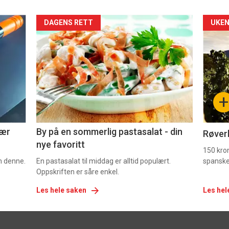
Forsiden
For
DAGENS RETT
UKEN
akkurat
akk
nå
nå
-
-
+
5
6
nær
By på en sommerlig pastasalat - din
Røverk
nye favoritt
150 kron
om denne.
En pastasalat til middag er alltid populært.
spanske
Oppskriften er såre enkel.
Les hele saken
Les hel