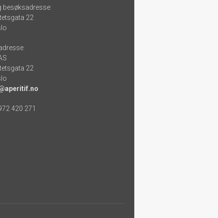
g besøksadresse:
tetsgata 22
lo
adresse:
 AS
tetsgata 22
lo
@aperitif.no
 972 420 271