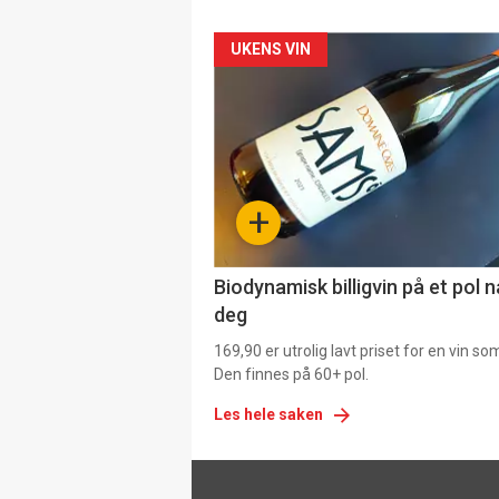
Forsiden
UKENS VIN
akkurat
nå
-
+
4
Biodynamisk billigvin på et pol 
deg
169,90 er utrolig lavt priset for en vin s
Den finnes på 60+ pol.
Les hele saken
Footer