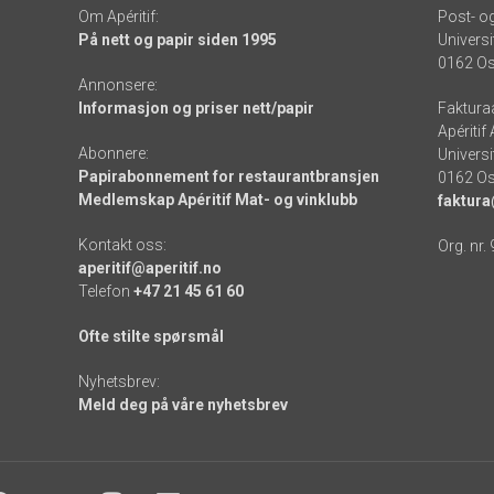
Om Apéritif:
Post- o
På nett og papir siden 1995
Universi
0162 Os
Annonsere:
Informasjon og priser nett/papir
Faktura
Apéritif
Abonnere:
Universi
Papirabonnement for restaurantbransjen
0162 Os
Medlemskap Apéritif Mat- og vinklubb
faktura
Kontakt oss:
Org. nr.
aperitif@aperitif.no
Telefon
+47 21 45 61 60
Ofte stilte spørsmål
Nyhetsbrev:
Meld deg på våre nyhetsbrev