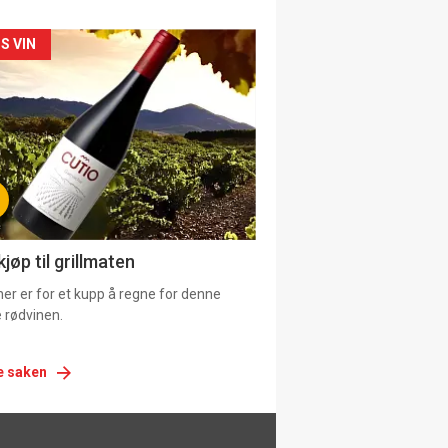
siden
S VIN
urat
jøp til grillmaten
er er for et kupp å regne for denne
 rødvinen.
e saken