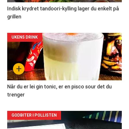
Indisk krydret tandoori-kylling lager du enkelt på
grillen
Forsiden
UKENS DRINK
akkurat
nå
+
-
2
Når du er lei gin tonic, er en pisco sour det du
trenger
Forsiden
GODBITER I POLLISTEN
akkurat