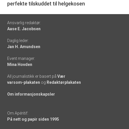
perfekte tilskuddet til helgekosen
Footer
Ansvarlig redaktør:
Aase E. Jacobsen
-
Daglig leder:
links
Jan H. Amundsen
Event manager:
Mina Hovden
All journalistikk er basert på
Vær
varsom-plakaten
og
Redaktørplakaten
Om informasjonskapsler
Om Apéritif:
På nett og papir siden 1995