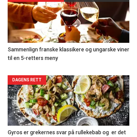
akkurat
nå
-
5
Sammenlign franske klassikere og ungarske viner
til en 5-retters meny
Forsiden
DAGENS RETT
akkurat
nå
-
6
Gyros er grekernes svar på rullekebab og er det