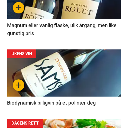
nå
+
-
3
Magnum eller vanlig flaske, ulik årgang, men like
gunstig pris
Forsiden
UKENS VIN
akkurat
nå
+
-
4
Biodynamisk billigvin på et pol nær deg
Forsiden
DAGENS RETT