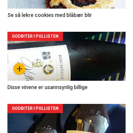
Se så lekre cookies med blåbær blir
Forsiden
GODBITER I POLLISTEN
akkurat
nå
+
-
2
Disse vinene er usannsynlig billige
Forsiden
GODBITER I POLLISTEN
akkurat