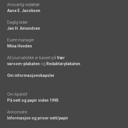
Footer
Ansvarlig redaktør:
Aase E. Jacobsen
-
Daglig leder:
links
Jan H. Amundsen
Event manager:
Mina Hovden
All journalistikk er basert på
Vær
varsom-plakaten
og
Redaktørplakaten
Om informasjonskapsler
Om Apéritif:
På nett og papir siden 1995
Annonsere:
Informasjon og priser nett/papir