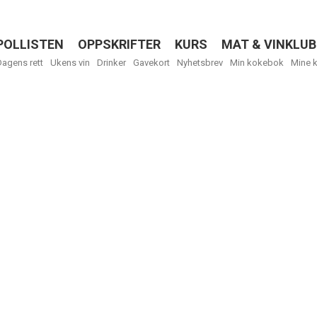
POLLISTEN
OPPSKRIFTER
KURS
MAT & VINKLUB
Menu
Dagens rett
Ukens vin
Drinker
Gavekort
Nyhetsbrev
Min kokebok
Mine 
Få ukentli
Vi tilbyr flere
kan fritt velge
tilsendt.
R