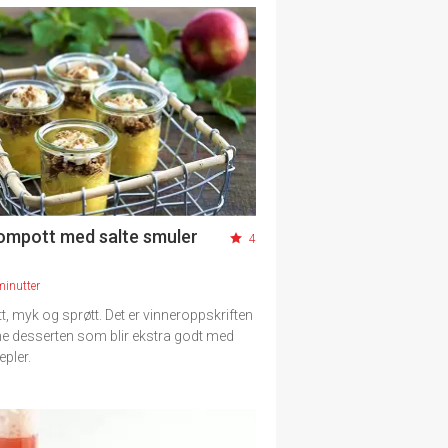
ompott med salte smuler
4
minutter
tt, myk og sprøtt. Det er vinneroppskriften
e desserten som blir ekstra godt med
epler.