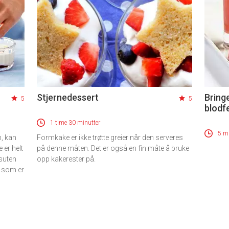
Stjernedessert
Bring
5
5
blodf
1 time 30 minutter
5 mi
, kan
Formkake er ikke trøtte greier når den serveres
 er helt
på denne måten. Det er også en fin måte å bruke
suten
opp kakerester på.
n som er