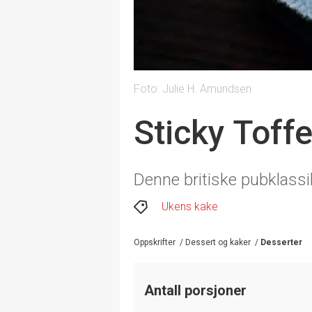
Foto: Julie H. Amundsen
Sticky Toff
Denne britiske pubklass
Ukens kake
Oppskrifter
/
Dessert og kaker
/
Desserter
Antall porsjoner