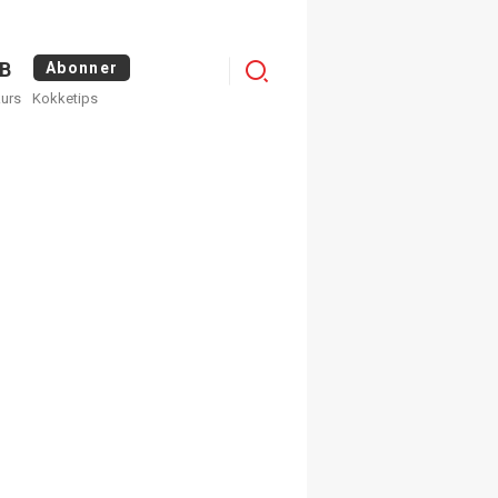
Logg
B
Abonner
kurs
Kokketips
inn
×
ge nyhetsbrev fra
Apéritif
 ukentlige nyhetsbrev. Du
 hvilke du ønsker å få
egistrer deg