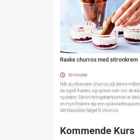
Raske churros med sitronkrem
30 minutter
Når du tilbereder churros på denne måten
de også fraktes og spises selv om de ikke
nystekte. Sitron/bringebærkremen er des
en mye friskere dip enn sjokoladesause
det klassiske følget til churros.
Events
Kommende Kurs