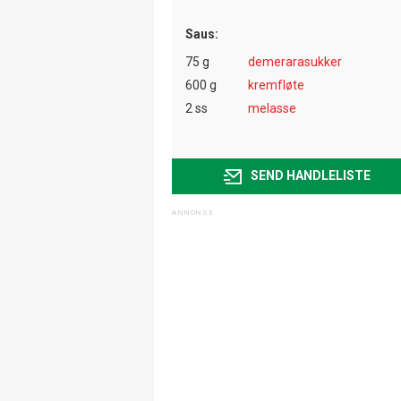
Saus:
75 g
demerarasukker
600 g
kremfløte
2 ss
melasse
SEND HANDLELISTE