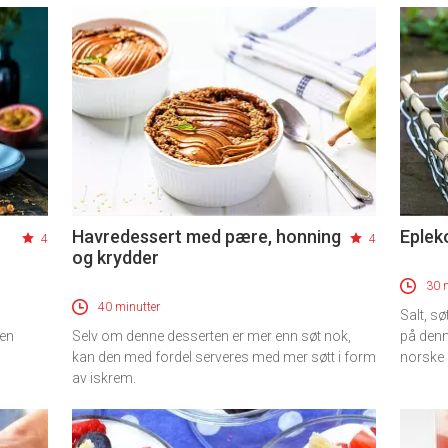
Havredessert med pære, honning
Eplek
4
4
og krydder
30 
40 minutter
Salt, sø
 en
Selv om denne desserten er mer enn søt nok,
på denn
kan den med fordel serveres med mer søtt i form
norske 
av iskrem.