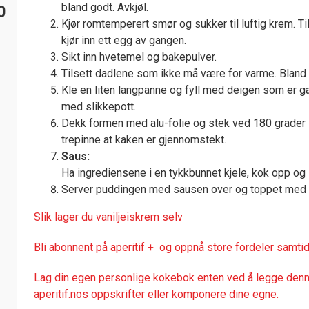
bland godt. Avkjøl.
0
Kjør romtemperert smør og sukker til luftig krem. Ti
kjør inn ett egg av gangen.
Sikt inn hvetemel og bakepulver.
Tilsett dadlene som ikke må være for varme. Bland 
Kle en liten langpanne og fyll med deigen som er g
med slikkepott.
Dekk formen med alu-folie og stek ved 180 grader i
trepinne at kaken er gjennomstekt.
Saus:
Ha ingrediensene i en tykkbunnet kjele, kok opp og 
Server puddingen med sausen over og toppet med v
Slik lager du vaniljeiskrem selv
Bli abonnent på aperitif + og oppnå store fordeler samtid
Lag din egen personlige kokebok enten ved å legge denne
aperitif.nos oppskrifter eller komponere dine egne.