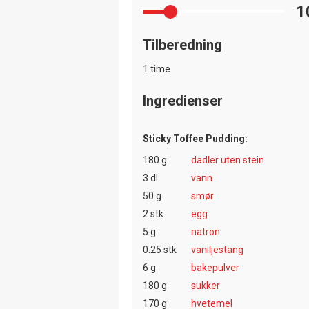
1
Tilberedning
1 time
Ingredienser
Sticky Toffee Pudding:
180 g
dadler uten stein
3 dl
vann
50 g
smør
2 stk
egg
5 g
natron
0.25 stk
vaniljestang
6 g
bakepulver
180 g
sukker
170 g
hvetemel