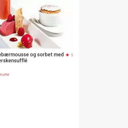
ebærmousse og sorbet med
5
erskensufflé
nutter