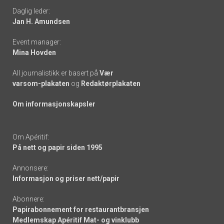
Daglig leder:
links
Jan H. Amundsen
Event manager:
Mina Hovden
All journalistikk er basert på
Vær
varsom-plakaten
og
Redaktørplakaten
Om informasjonskapsler
Om Apéritif:
På nett og papir siden 1995
Annonsere:
Informasjon og priser nett/papir
Abonnere:
Papirabonnement for restaurantbransjen
Medlemskap Apéritif Mat- og vinklubb