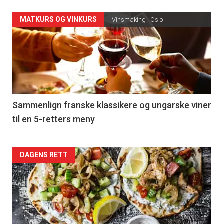
Forsiden
MATKURS OG VINKURS
Vinsmaking i Oslo
akkurat
nå
-
5
Sammenlign franske klassikere og ungarske viner
til en 5-retters meny
Forsiden
DAGENS RETT
akkurat
nå
-