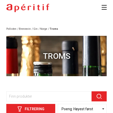
Pollisten
/
Brennevin
/
Gin
/
Norge
/
Troms
TROMS
FILTRERING