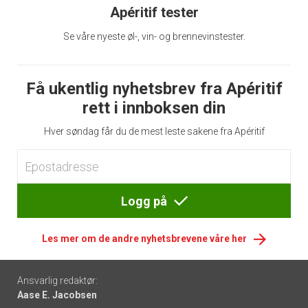
Apéritif tester
Se våre nyeste øl-, vin- og brennevinstester.
Få ukentlig nyhetsbrev fra Apéritif
rett i innboksen din
Hver søndag får du de mest leste sakene fra Apéritif
Logg på
Les mer om de andre nyhetsbrevene våre her
Footer
Ansvarlig redaktør:
Aase E. Jacobsen
-