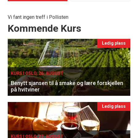
Vi fant ingen treff i Pollisten
Events
Kommende Kurs
Ledig plass
KURS I OSLO, 26. AUGUST
Benytt sjansen til å smake og lære forskjellen
på hvitviner
Ledig plass
KURS I OSLO, 27. AUGUST