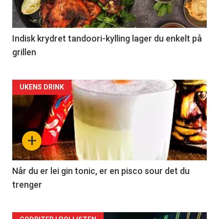
Indisk krydret tandoori-kylling lager du enkelt på
grillen
Forsiden
UKENS DRINK
akkurat
nå
+
-
2
Når du er lei gin tonic, er en pisco sour det du
trenger